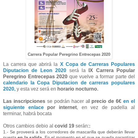
Carrera Popular Peregrino Entrecepas 2020
La carrera que abrirá la
X Copa de Carreras Populares
Diputacion de Leon 2020
será la
IX Carrera Popular
Peregrino Entrecepas 2020
que vuelve a formar parte del
calendario la Copa Diputacion de carreras populares
2020,
y esta vez será en
horario nocturno.
Las inscripciones
se podrán hacer a
l precio de 6€
en el
siguiente enlace
por internet
, en vez de padella al
terminar, habrá bocata
Otros cambios debio al
covid 19
serán:
:
1.- Se proveerá a los corredores de mascarilla que deberán llevar
puesta
en la salida
. En el momento en el que se pueda garantizar