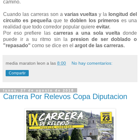
camino.
Cuando las carreras son a
varias vueltas
y la
longitud del
circuito es pequeña
que te
doblen los primeros
es una
realidad que todo corredor popular quiere
evitar.
Por eso prefiere las
carreras a una sola vuelta
donde
puede ir a su ritmo sin la
presion de ser doblado o
"repasado"
como se dice en el
argot de las carreras.
media maraton leon
a las
8:00
No hay comentarios:
Compartir
lunes, 27 de agosto de 2018
Carrera Por Relevos Copa Diputacion