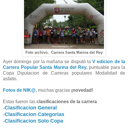
Foto archivo. Carrera Santa Marina del Rey
Ayer domingo por la mañana se disputó la
V edicion de la
Carrera Popular Santa Marina del Rey,
puntuable para la
Copa Diputacion de Carreras populares Modalidad de
asfalto.
Fotos de NIK@
,
muchas gracias
¡novedad!
Estas fueron las
clasificaciones de la carrera
-
Clasificacion General
-
Clasificacion Categorias
-
Clasificacion Solo Copa