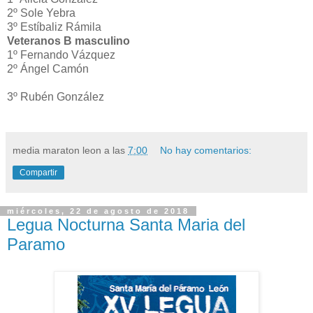
2º Sole Yebra
3º Estíbaliz Rámila
Veteranos B masculino
1º Fernando Vázquez
2º Ángel Camón
3º Rubén González
media maraton leon
a las
7:00
No hay comentarios:
Compartir
miércoles, 22 de agosto de 2018
Legua Nocturna Santa Maria del
Paramo