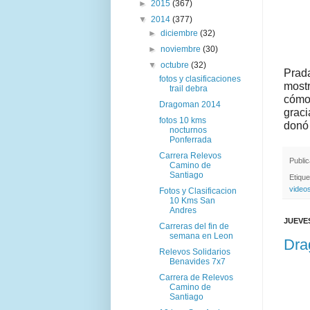
►
2015
(367)
▼
2014
(377)
►
diciembre
(32)
►
noviembre
(30)
▼
octubre
(32)
Prada
fotos y clasificaciones
mostr
trail debra
cómo
Dragoman 2014
graci
fotos 10 kms
don
nocturnos
Ponferrada
Carrera Relevos
Publi
Camino de
Santiago
Etiqu
video
Fotos y Clasificacion
10 Kms San
Andres
JUEVES
Carreras del fin de
semana en Leon
Dra
Relevos Solidarios
Benavides 7x7
Carrera de Relevos
Camino de
Santiago