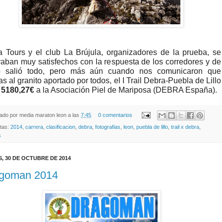
 Tours y el club La Brújula, organizadores de la prueba, se
aban muy satisfechos con la respuesta de los corredores y de
 salió todo, pero más aún cuando nos comunicaron que
as al granito aportado por todos, el I Trail Debra-Puebla de Lillo
ó
5180,27€
a la Asociación Piel de Mariposa (DEBRA España).
cado por
media maraton leon
a las
7:45
0 comentarios
etas:
2014
,
carrera
,
clasificacion
,
debra
,
fotografias
,
leon
,
puebla de lillo
,
trail x debra
,
s
, 30 DE OCTUBRE DE 2014
goman 2014