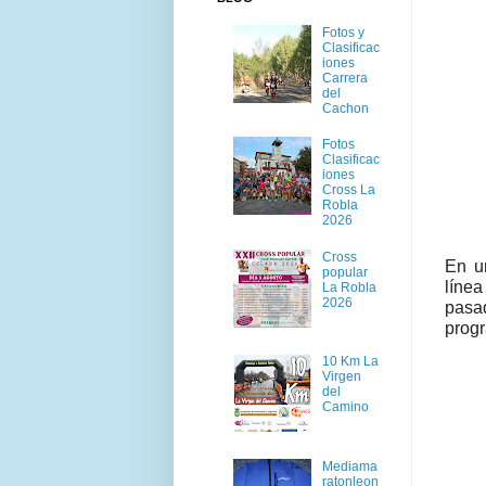
Fotos y
Clasificac
iones
Carrera
del
Cachon
Fotos
Clasificac
iones
Cross La
Robla
2026
Cross
En u
popular
línea
La Robla
2026
pasad
prog
10 Km La
Virgen
del
Camino
Mediama
ratonleon