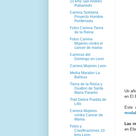
10 kms San Andres
Rabanedo
Carrera Solidaria
Proyecto Hombre
Ponferrada
Fotos Carrera Tierra
de la Reina
Fotos Carrera
Mujeres contra el
cancer de mama
Carreras del
Domingo en Leon
Carrera Mujeres Leon
Media Maraton La
Bañeza
Tierra de la Reina y
Duatlon de Santa
Un añ
Maria Paramo
en El 
Trail Debra Puebla de
Lillo
Este 
Carrera Mujeres
modal
contra Cancer de
Mama
Las i
Fotos y
en Efe
Clasificaciones 10
kms Leon