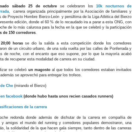
asado sábado 25 de octubre
se celebraron los
10k nocturnos de
rrada
, carrera organizada principalmente por la Asociación de familiares y
 de Proyecto Hombre Bierzo-León y penúltima de la Liga Atlética del Bierzo
presente edición, donde el 60 % de lo recaudado ira a parar a esta ONG, con
che de lo más calurosa para la fecha en la que se celebró y la participación
 de 150 corredores
.
s
20;00 horas
se dio la salida a esta competición donde los corredores
taron de un circuito urbano, de una sola vuelta por las calles de Ponferrada y
s de noche, con el encanto que eso supone, por lo que la mayoría acabó
ta de recuperar esta modalidad de carrera en su ciudad.
alizar se celebró
un magosto
al que todos los corredores estaban invitados
además se aprovechó para entregar los trofeos.
 de Che
(mirando el Bierzo)
 en facebook
(donde hubo hasta unos recien casados runners)
asificaciones de la carrera
oche redonda donde además de disfrutar de la carrera en compañía de
a y amigos el mundo del running y corredores populares demostraron, una
s, la solidaridad de la que hacen gala siempre, tanto dentro de las carreras