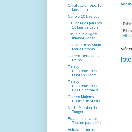
Ver ma
Clasificacion Diez 10
kms Leon
Carrera 10 kms Leon
10 Consejos para los
Publi
10 kms de Leon
Etiqu
Escuela Intelligent
villaf
Interval Boñar
Duatlon Cross Santa
Maria Paramo
MIÉRC
Carrera Tierra de La
fot
Reina
Fotos y
Clasificaciones
Duatlon Ciñera
Fotos y
Clasificaciones
Los Calderones
Carrera Mujeres
Cancer de Mama
Media Maraton de
Tanger
Escuela interval de
Triatlon para niños
Entrega Premios