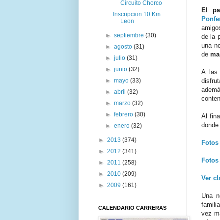
Circuito Chorco
El p
Inscripcion 10 Km
Ponfe
Leon
amigos
►
septiembre
(30)
de la 
una no
►
agosto
(31)
de
mas
►
julio
(31)
►
junio
(32)
A la
disfru
►
mayo
(33)
ademá
►
abril
(32)
conten
►
marzo
(32)
►
febrero
(30)
Al fin
donde 
►
enero
(32)
►
2013
(374)
Fotos
►
2012
(341)
Fotos
►
2011
(258)
►
2010
(209)
Ver cl
►
2009
(161)
Una n
famili
CALENDARIO CARRERAS
vez má