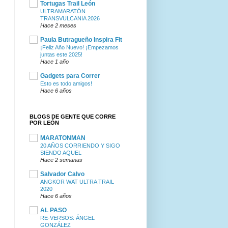
Tortugas Trail León
ULTRAMARATÓN
TRANSVULCANIA 2026
Hace 2 meses
Paula Butragueño Inspira Fit
¡Feliz Año Nuevo! ¡Empezamos
juntas este 2025!
Hace 1 año
Gadgets para Correr
Esto es todo amigos!
Hace 6 años
BLOGS DE GENTE QUE CORRE
POR LEÓN
MARATONMAN
20 AÑOS CORRIENDO Y SIGO
SIENDO AQUEL
Hace 2 semanas
Salvador Calvo
ANGKOR WAT ULTRA TRAIL
2020
Hace 6 años
AL PASO
RE-VERSOS: ÁNGEL
GONZÁLEZ