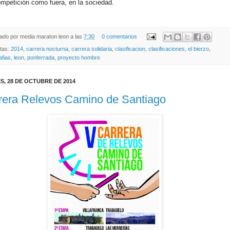
ompetición como fuera, en la sociedad.
cado por
media maraton leon
a las
7:30
0 comentarios
etas:
2014
,
carrera nocturna
,
carrera solidaria
,
clasificacion
,
clasificaciones
,
el bierzo
,
afias
,
leon
,
ponferrada
,
proyecto hombre
S, 28 DE OCTUBRE DE 2014
rera Relevos Camino de Santiago