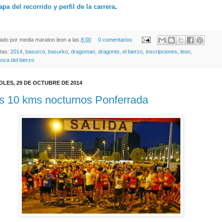
pa del recorrido y perfil de la carrera
.
cado por
media maraton leon
a las
8:00
0 comentarios
etas:
2014
,
basurco
,
basurko
,
dragoman
,
dragonte
,
el bierzo
,
inscripciones
,
leon
,
ranca del bierzo
OLES, 29 DE OCTUBRE DE 2014
os 10 kms nocturnos Ponferrada