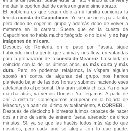
en silla de ruedas, puede estar un rato viendo la carrera y
me dan la oportunidad de darles un grandísimo abrazo.
El problema es que según dejo a mi familia comienza la
temida
cuesta de Capuchinos
. Yo se que no es para tanto,
pero debo de coger mi grupo y además debo de volver a
meterme en la carrera. Suerte que en la cuesta de
Capuchinos no había mucho fotógrafo, o no los vi, y
no hay
imágenes de mi cara
.
Después de Rentería, en el paso por Pasaia, sigue
habiendo mucha gente que anima y nos lleva en volandas
para la preparación de la
cuesta de Miracruz
. La subida no
coincide con la de los últimos años,
es más corta y más
dura
. Pero no podemos relajarnos, la víspera alguien
apostó en contra de algunas del grupo, nos hemos
planteado bajar de las dos horas y subimos haciendo eses
adelantando al personal. Una gran subida chicas. Ya no hay
marcha atrás, ya vemos Donosti. Ya llegamos. A partir de
ahí, a disfrutar. Conseguimos recuperar en la bajada de
Miracruz, y a partir del último avituallamiento,
A CORRER.
Después de dieciocho kilómetros fuimos capaces de hacer
dos a ritmo de serie de entreno fuerte, alrededor de cinco
minutos. Sí, ya se que las hacéis todos más rápido que
nosotros, pero cada uno se alegra con lo que puede.