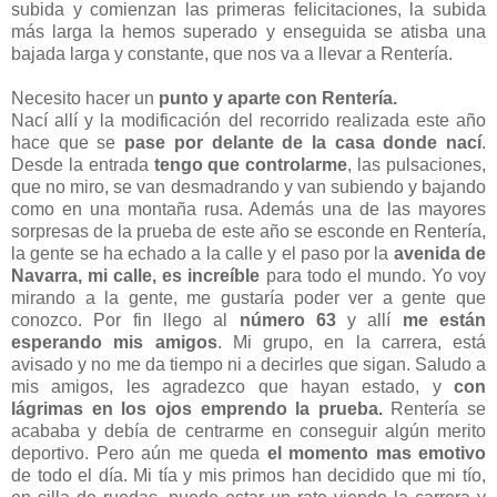
subida y comienzan las primeras felicitaciones, la subida
más larga la hemos superado y enseguida se atisba una
bajada larga y constante, que nos va a llevar a Rentería.
Necesito hacer un
punto y aparte con Rentería.
Nací allí y la modificación del recorrido realizada este año
hace que se
pase por delante de la casa donde nací
.
Desde la entrada
tengo que controlarme
, las pulsaciones,
que no miro, se van desmadrando y van subiendo y bajando
como en una montaña rusa. Además una de las mayores
sorpresas de la prueba de este año se esconde en Rentería,
la gente se ha echado a la calle y el paso por la
avenida de
Navarra, mi calle, es increíble
para todo el mundo. Yo voy
mirando a la gente, me gustaría poder ver a gente que
conozco. Por fin llego al
número 63
y allí
me están
esperando mis amigos
. Mi grupo, en la carrera, está
avisado y no me da tiempo ni a decirles que sigan. Saludo a
mis amigos, les agradezco que hayan estado, y
con
lágrimas en los ojos emprendo la prueba.
Rentería se
acababa y debía de centrarme en conseguir algún merito
deportivo. Pero aún me queda
el momento mas emotivo
de todo el día. Mi tía y mis primos han decidido que mi tío,