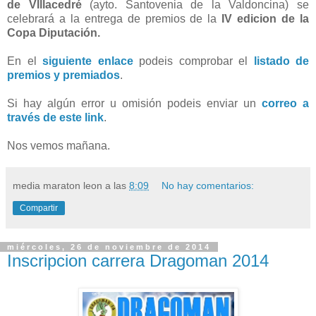
de VIllacedré
(ayto. Santovenia de la Valdoncina) se
celebrará a la entrega de premios de la
IV edicion de la
Copa Diputación.
En el
siguiente enlace
podeis comprobar el
listado de
premios y premiados
.
Si hay algún error u omisión podeis enviar un
correo a
través de este link
.
Nos vemos mañana.
media maraton leon
a las
8:09
No hay comentarios:
Compartir
miércoles, 26 de noviembre de 2014
Inscripcion carrera Dragoman 2014