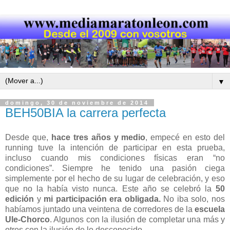
▼
domingo, 30 de noviembre de 2014
BEH50BIA la carrera perfecta
Desde que,
hace tres años y medio
, empecé en esto del
running tuve la intención de participar en esta prueba,
incluso cuando mis condiciones físicas eran “no
condiciones”. Siempre he tenido una pasión ciega
simplemente por el hecho de su lugar de celebración, y eso
que no la había visto nunca. Este año se celebró la
50
edición
y
mi participación era obligada.
No iba solo, nos
habíamos juntado una veintena de corredores de la
escuela
Ule-Chorco
. Algunos con la ilusión de completar una más y
otros con la ilusión de lo desconocido