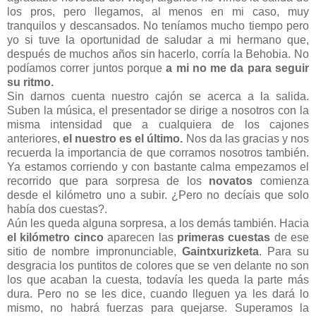
los pros, pero llegamos, al menos en mi caso, muy
tranquilos y descansados. No teníamos mucho tiempo pero
yo si tuve la oportunidad de saludar a mi hermano que,
después de muchos años sin hacerlo, corría la Behobia. No
podíamos correr juntos porque
a mi no me da para seguir
su ritmo.
Sin darnos cuenta nuestro cajón se acerca a la salida.
Suben la música, el presentador se dirige a nosotros con la
misma intensidad que a cualquiera de los cajones
anteriores,
el nuestro es el último.
Nos da las gracias y nos
recuerda la importancia de que corramos nosotros también.
Ya estamos corriendo y con bastante calma empezamos el
recorrido que para sorpresa de los
novatos
comienza
desde el kilómetro uno a subir. ¿Pero no decíais que solo
había dos cuestas?.
Aún les queda alguna sorpresa, a los demás también. Hacia
el kilómetro cinco
aparecen las
primeras cuestas
de ese
sitio de nombre impronunciable,
Gaintxurizketa
. Para su
desgracia los puntitos de colores que se ven delante no son
los que acaban la cuesta, todavía les queda la parte más
dura. Pero no se les dice, cuando lleguen ya les dará lo
mismo, no habrá fuerzas para quejarse. Superamos la