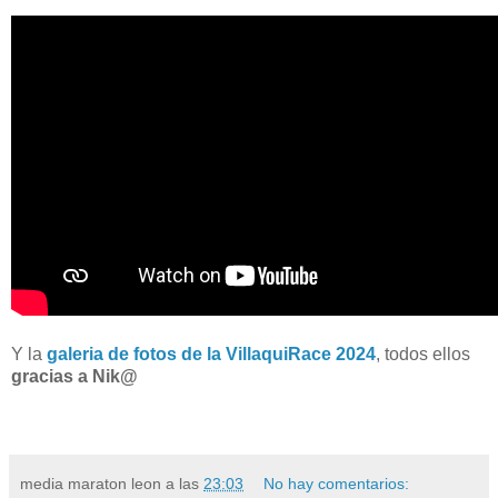
Y la
galeria de fotos de la VillaquiRace 2024
, todos ellos
gracias a Nik@
media maraton leon
a las
23:03
No hay comentarios: