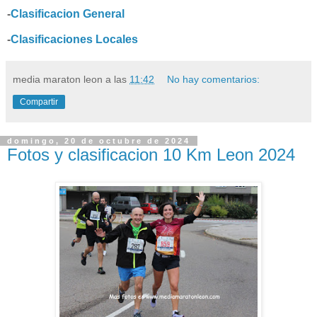
-
Clasificacion General
-
Clasificaciones Locales
media maraton leon
a las
11:42
No hay comentarios:
Compartir
domingo, 20 de octubre de 2024
Fotos y clasificacion 10 Km Leon 2024