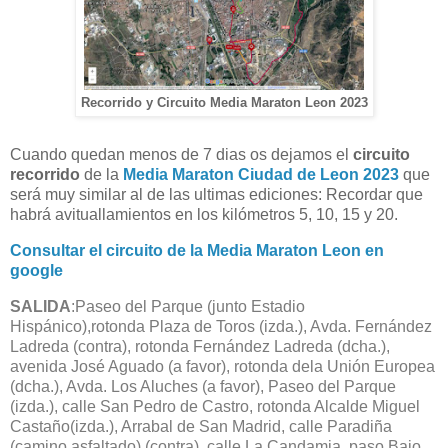
Recorrido y Circuito Media Maraton Leon 2023
Cuando quedan menos de 7 dias os dejamos el
circuito
recorrido
de la
Media Maraton Ciudad de Leon 2023
que
será muy similar al de las ultimas ediciones: Recordar que
habrá avituallamientos en los kilómetros 5, 10, 15 y 20.
Consultar el circuito de la Media Maraton Leon en
google
SALIDA
:Paseo del Parque (junto Estadio
Hispánico),rotonda Plaza de Toros (izda.), Avda. Fernández
Ladreda (contra), rotonda Fernández Ladreda (dcha.),
avenida José Aguado (a favor), rotonda dela Unión Europea
(dcha.), Avda. Los Aluches (a favor), Paseo del Parque
(izda.), calle San Pedro de Castro, rotonda Alcalde Miguel
Castaño(izda.), Arrabal de San Madrid, calle Paradiña
(camino asfaltado) (contra), calle La Candamia, paso Bajo