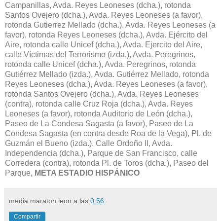
Campanillas, Avda. Reyes Leoneses (dcha.), rotonda
Santos Ovejero (dcha.), Avda. Reyes Leoneses (a favor),
rotonda Gutierrez Mellado (dcha.), Avda. Reyes Leoneses (a
favor), rotonda Reyes Leoneses (dcha.), Avda. Ejército del
Aire, rotonda calle Unicef (dcha.), Avda. Ejercito del Aire,
calle Víctimas del Terrorismo (izda.), Avda. Peregrinos,
rotonda calle Unicef (dcha.), Avda. Peregrinos, rotonda
Gutiérrez Mellado (izda.), Avda. Gutiérrez Mellado, rotonda
Reyes Leoneses (dcha.), Avda. Reyes Leoneses (a favor),
rotonda Santos Ovejero (dcha.), Avda. Reyes Leoneses
(contra), rotonda calle Cruz Roja (dcha.), Avda. Reyes
Leoneses (a favor), rotonda Auditorio de León (dcha.),
Paseo de La Condesa Sagasta (a favor), Paseo de La
Condesa Sagasta (en contra desde Roa de la Vega), Pl. de
Guzmán el Bueno (izda.), Calle Ordoño II, Avda.
Independencia (dcha.), Parque de San Francisco, calle
Corredera (contra), rotonda Pl. de Toros (dcha.), Paseo del
Parque
, META ESTADIO HISPÁNICO
media maraton leon
a las
0:56
Compartir