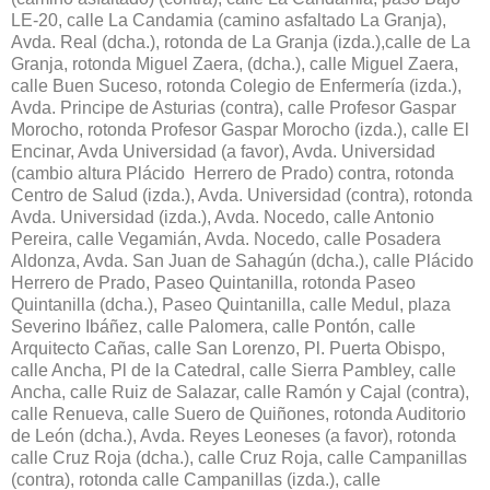
LE-20, calle La Candamia (camino asfaltado La Granja),
Avda. Real (dcha.), rotonda de La Granja (izda.),calle de La
Granja, rotonda Miguel Zaera, (dcha.), calle Miguel Zaera,
calle Buen Suceso, rotonda Colegio de Enfermería (izda.),
Avda. Principe de Asturias (contra), calle Profesor Gaspar
Morocho, rotonda Profesor Gaspar Morocho (izda.), calle El
Encinar, Avda Universidad (a favor), Avda. Universidad
(cambio altura Plácido Herrero de Prado) contra, rotonda
Centro de Salud (izda.), Avda. Universidad (contra), rotonda
Avda. Universidad (izda.), Avda. Nocedo, calle Antonio
Pereira, calle Vegamián, Avda. Nocedo, calle Posadera
Aldonza, Avda. San Juan de Sahagún (dcha.), calle Plácido
Herrero de Prado, Paseo Quintanilla, rotonda Paseo
Quintanilla (dcha.), Paseo Quintanilla, calle Medul, plaza
Severino Ibáñez, calle Palomera, calle Pontón, calle
Arquitecto Cañas, calle San Lorenzo, Pl. Puerta Obispo,
calle Ancha, Pl de la Catedral, calle Sierra Pambley, calle
Ancha, calle Ruiz de Salazar, calle Ramón y Cajal (contra),
calle Renueva, calle Suero de Quiñones, rotonda Auditorio
de León (dcha.), Avda. Reyes Leoneses (a favor), rotonda
calle Cruz Roja (dcha.), calle Cruz Roja, calle Campanillas
(contra), rotonda calle Campanillas (izda.), calle