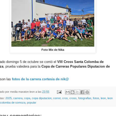
Foto Mix de Nika
ado domingo 5 de octubre se corrió el
VIII Cross Santa Colomba de
za
, prueba valedera para la
Copa de Carreras Populares Diputacion de
 son las
fotos de la carrera cortesia de nik@
cado por
media maraton leon
a las
23:55
etas:
2025
,
carrera
,
copa
,
copa diputacion
,
correr
,
cros
,
cross
,
fotografias
,
fotos
,
leon
,
leon
 colomba de somoza
,
popular