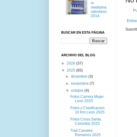
No 
io
mediama
Pu
ratonleon
2014
Entra
Suscri
BUSCAR EN ESTA PÁGINA
ARCHIVO DEL BLOG
►
2026
(37)
▼
2025
(65)
►
diciembre
(3)
►
noviembre
(7)
▼
octubre
(4)
Fotos Carrera Mujer
Leon 2025
Fotos y Clasificacion
10 Km Leon 2025
Fotos Cross Santa
Colomba 2025
Trail Canales
Romanos 2025