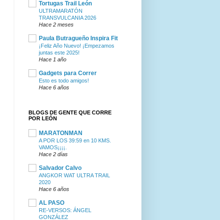
Tortugas Trail León
ULTRAMARATÓN
TRANSVULCANIA 2026
Hace 2 meses
Paula Butragueño Inspira Fit
¡Feliz Año Nuevo! ¡Empezamos
juntas este 2025!
Hace 1 año
Gadgets para Correr
Esto es todo amigos!
Hace 6 años
BLOGS DE GENTE QUE CORRE
POR LEÓN
MARATONMAN
A POR LOS 39:59 en 10 KMS.
VAMOS¡¡¡¡.
Hace 2 días
Salvador Calvo
ANGKOR WAT ULTRA TRAIL
2020
Hace 6 años
AL PASO
RE-VERSOS: ÁNGEL
GONZÁLEZ