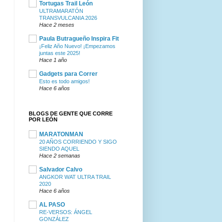
Tortugas Trail León
ULTRAMARATÓN
TRANSVULCANIA 2026
Hace 2 meses
Paula Butragueño Inspira Fit
¡Feliz Año Nuevo! ¡Empezamos
juntas este 2025!
Hace 1 año
Gadgets para Correr
Esto es todo amigos!
Hace 6 años
BLOGS DE GENTE QUE CORRE
POR LEÓN
MARATONMAN
20 AÑOS CORRIENDO Y SIGO
SIENDO AQUEL
Hace 2 semanas
Salvador Calvo
ANGKOR WAT ULTRA TRAIL
2020
Hace 6 años
AL PASO
RE-VERSOS: ÁNGEL
GONZÁLEZ