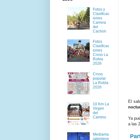
Fotos y
Clasificac
iones
Carrera
del
Cachon
Fotos
Clasificac
iones
Cross La
Robla
2026
Cross
popular
La Robla
2026
El sab
10 Km La
noctu
Virgen
del
Camino
Ya pu
a las 
Mediama
Par
ratonleon