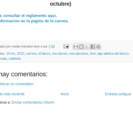
octubre)
es
consultar el reglamento aqui.
formacion en la pagina de la carrera.
cado por
media maraton leon
a las
7:30
etas:
10 km
,
2015
,
carrera
,
el bierzo
,
inscripcion
,
inscripciones
,
leon
,
liga atletica del bierzo
,
rrada
,
solidaria
hay comentarios:
blicar un comentario
da más reciente
Inicio
Entrada antigua
birse a:
Enviar comentarios (Atom)