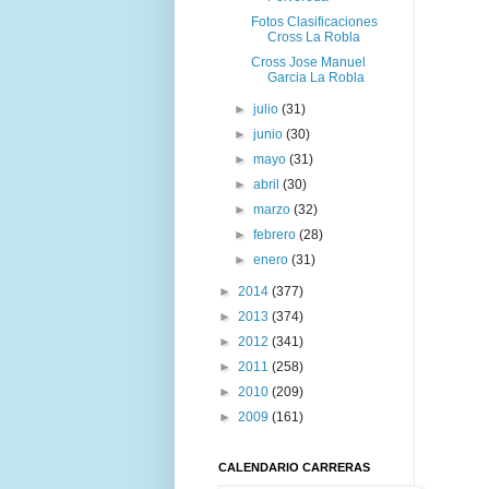
Fotos Clasificaciones
Cross La Robla
Cross Jose Manuel
Garcia La Robla
►
julio
(31)
►
junio
(30)
►
mayo
(31)
►
abril
(30)
►
marzo
(32)
►
febrero
(28)
►
enero
(31)
►
2014
(377)
►
2013
(374)
►
2012
(341)
►
2011
(258)
►
2010
(209)
►
2009
(161)
CALENDARIO CARRERAS