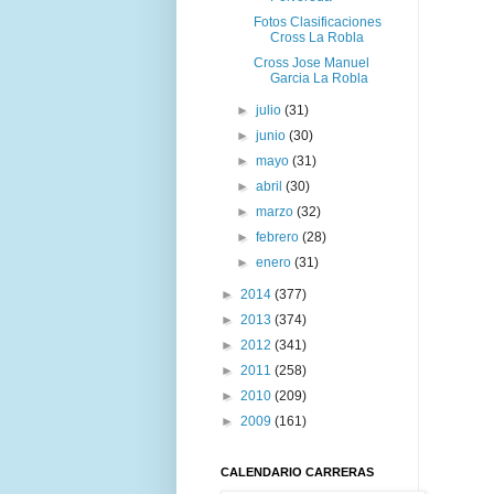
Fotos Clasificaciones
Cross La Robla
Cross Jose Manuel
Garcia La Robla
►
julio
(31)
►
junio
(30)
►
mayo
(31)
►
abril
(30)
►
marzo
(32)
►
febrero
(28)
►
enero
(31)
►
2014
(377)
►
2013
(374)
►
2012
(341)
►
2011
(258)
►
2010
(209)
►
2009
(161)
CALENDARIO CARRERAS