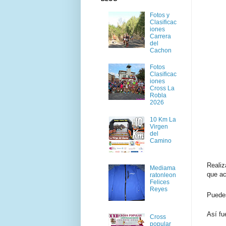
Fotos y
Clasificac
iones
Carrera
del
Cachon
Fotos
Clasificac
iones
Cross La
Robla
2026
10 Km La
Virgen
del
Camino
Reali
Mediama
que ac
ratonleon
Felices
Reyes
Pued
Así fu
Cross
popular