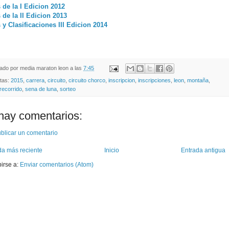
 de la I Edicion 2012
 de la II Edicion 2013
 y Clasificaciones III Edicion 2014
cado por
media maraton leon
a las
7:45
etas:
2015
,
carrera
,
circuito
,
circuito chorco
,
inscripcion
,
inscripciones
,
leon
,
montaña
,
recorrido
,
sena de luna
,
sorteo
hay comentarios:
blicar un comentario
da más reciente
Inicio
Entrada antigua
birse a:
Enviar comentarios (Atom)