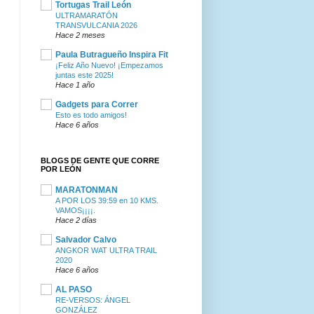
Tortugas Trail León
ULTRAMARATÓN
TRANSVULCANIA 2026
Hace 2 meses
Paula Butragueño Inspira Fit
¡Feliz Año Nuevo! ¡Empezamos
juntas este 2025!
Hace 1 año
Gadgets para Correr
Esto es todo amigos!
Hace 6 años
BLOGS DE GENTE QUE CORRE
POR LEÓN
MARATONMAN
A POR LOS 39:59 en 10 KMS.
VAMOS¡¡¡¡.
Hace 2 días
Salvador Calvo
ANGKOR WAT ULTRA TRAIL
2020
Hace 6 años
AL PASO
RE-VERSOS: ÁNGEL
GONZÁLEZ