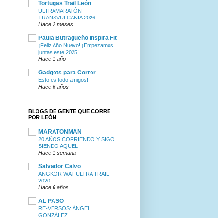
Tortugas Trail León
ULTRAMARATÓN
TRANSVULCANIA 2026
Hace 2 meses
Paula Butragueño Inspira Fit
¡Feliz Año Nuevo! ¡Empezamos
juntas este 2025!
Hace 1 año
Gadgets para Correr
Esto es todo amigos!
Hace 6 años
BLOGS DE GENTE QUE CORRE
POR LEÓN
MARATONMAN
20 AÑOS CORRIENDO Y SIGO
SIENDO AQUEL
Hace 1 semana
Salvador Calvo
ANGKOR WAT ULTRA TRAIL
2020
Hace 6 años
AL PASO
RE-VERSOS: ÁNGEL
GONZÁLEZ