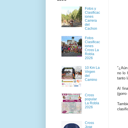
Fotos y
Clasificac
iones
Carrera
del
Cachon
Fotos
Clasificac
iones
Cross La
Robla
2026
10 Km La
"¿Aún 
Virgen
no lo 
del
tanto 
Camino
Al fin
(gorro
Cross
popular
La Robla
Tambi
2026
clasif
Cross
Jose