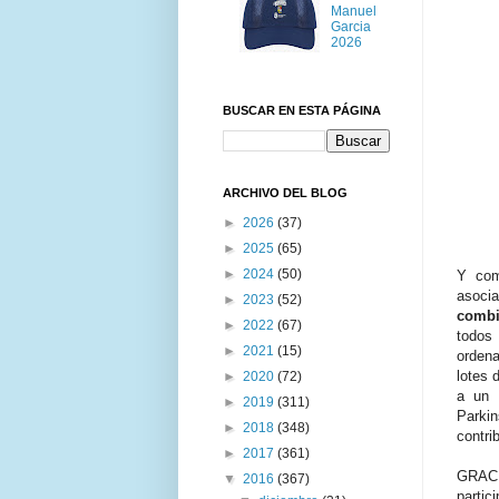
Manuel
Garcia
2026
BUSCAR EN ESTA PÁGINA
ARCHIVO DEL BLOG
►
2026
(37)
►
2025
(65)
►
2024
(50)
Y com
asoci
►
2023
(52)
combi
►
2022
(67)
todos
►
2021
(15)
ordena
lotes 
►
2020
(72)
a un 
►
2019
(311)
Parki
►
2018
(348)
contri
►
2017
(361)
GRACI
▼
2016
(367)
partic