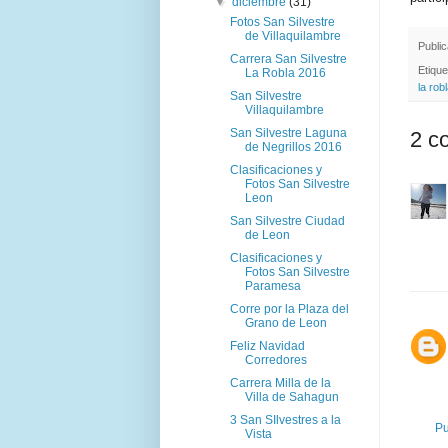
▼
diciembre
(31)
Fotos San Silvestre
de Villaquilambre
Publi
Carrera San Silvestre
Etiqu
La Robla 2016
la rob
San Silvestre
Villaquilambre
San Silvestre Laguna
2 c
de Negrillos 2016
Clasificaciones y
Fotos San Silvestre
Leon
San Silvestre Ciudad
de Leon
Clasificaciones y
Fotos San Silvestre
Paramesa
Corre por la Plaza del
Grano de Leon
Feliz Navidad
Corredores
Carrera Milla de la
Villa de Sahagun
3 San SIlvestres a la
Pu
Vista