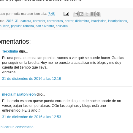
cado por
media maraton leon
a las
7:45
etas:
2016
,
31
,
carrera
,
corredor
,
corredores
,
correr
,
diciembre
,
inscripcion
,
inscripciones
,
la
,
leon
,
popular
,
roblana
,
san silvestre
,
solidaria
omentarios:
Tecolinha
dijo...
Es una pena que sea tan prontito, vamos a ver qué se puede hacer. Gracias
por seguir en la brecha.Hoy me he puesto a actualizar mis blogs y me doy
cuenta del tiempo que lleva.
Abrazos.
31 de diciembre de 2016 a las 12:19
media maraton leon
dijo...
EL horario es para quese pueda correr de dia, que de noche aparte de no
verse, bajan las temperaturas. COn las paginas y blogs está uno
entretenido, FEliz año :)
31 de diciembre de 2016 a las 12:53
blicar un comentario