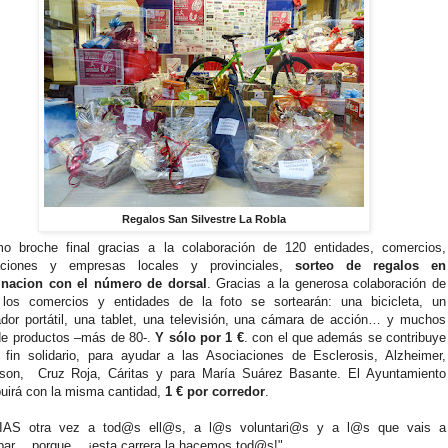
Regalos San Silvestre La Robla
o broche final gracias a la colaboración de 120 entidades, comercios,
aciones y empresas locales y provinciales,
sorteo de regalos en
nacion con el número de dorsal
. Gracias a la generosa colaboración de
 los comercios y entidades de la foto se sortearán: una bicicleta, un
dor portátil, una tablet, una televisión, una cámara de acción… y muchos
de productos –más de 80-.
Y sólo por 1 €
. con el que además se contribuye
fin solidario, para ayudar a las Asociaciones de Esclerosis, Alzheimer,
nson, Cruz Roja, Cáritas y para María Suárez Basante. El Ayuntamiento
buirá con la misma cantidad,
1 € por corredor
.
AS otra vez a tod@s ell@s, a l@s voluntari@s y a l@s que vais a
ipar… porque …¡esta carrera la hacemos tod@s!"