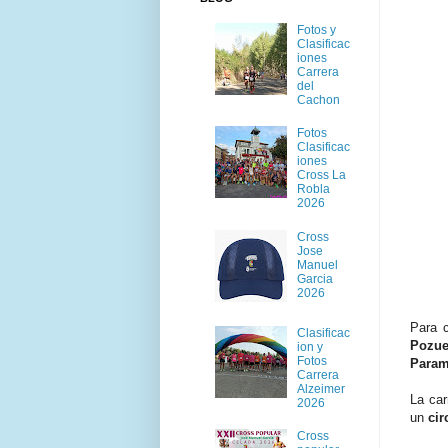
Fotos y
Clasificac
iones
Carrera
del
Cachon
Fotos
Clasificac
iones
Cross La
Robla
2026
Cross
Jose
Manuel
Garcia
2026
Para 
Clasificac
Pozue
ion y
Fotos
Para
Carrera
Alzeimer
La car
2026
un
cir
Cross