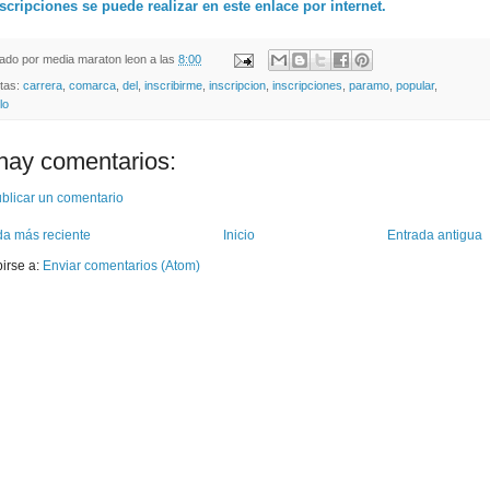
scripciones se puede realizar en este enlace por internet.
cado por
media maraton leon
a las
8:00
etas:
carrera
,
comarca
,
del
,
inscribirme
,
inscripcion
,
inscripciones
,
paramo
,
popular
,
lo
hay comentarios:
blicar un comentario
da más reciente
Inicio
Entrada antigua
birse a:
Enviar comentarios (Atom)