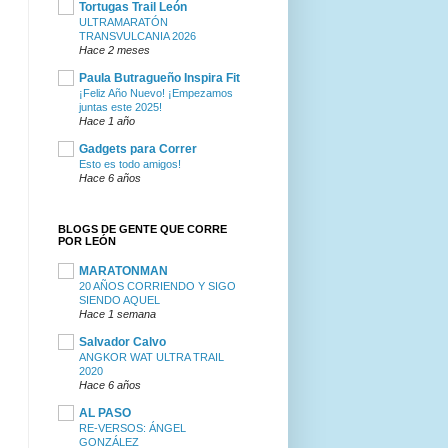
Tortugas Trail León
ULTRAMARATÓN
TRANSVULCANIA 2026
Hace 2 meses
Paula Butragueño Inspira Fit
¡Feliz Año Nuevo! ¡Empezamos
juntas este 2025!
Hace 1 año
Gadgets para Correr
Esto es todo amigos!
Hace 6 años
BLOGS DE GENTE QUE CORRE
POR LEÓN
MARATONMAN
20 AÑOS CORRIENDO Y SIGO
SIENDO AQUEL
Hace 1 semana
Salvador Calvo
ANGKOR WAT ULTRA TRAIL
2020
Hace 6 años
AL PASO
RE-VERSOS: ÁNGEL
GONZÁLEZ