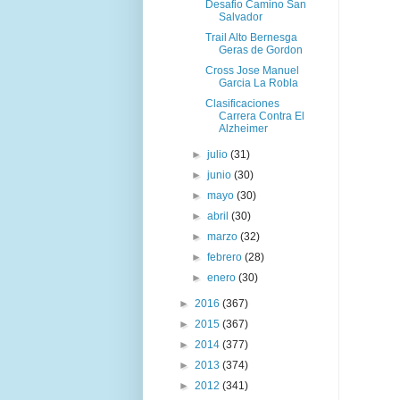
Desafio Camino San
Salvador
Trail Alto Bernesga
Geras de Gordon
Cross Jose Manuel
Garcia La Robla
Clasificaciones
Carrera Contra El
Alzheimer
►
julio
(31)
►
junio
(30)
►
mayo
(30)
►
abril
(30)
►
marzo
(32)
►
febrero
(28)
►
enero
(30)
►
2016
(367)
►
2015
(367)
►
2014
(377)
►
2013
(374)
►
2012
(341)