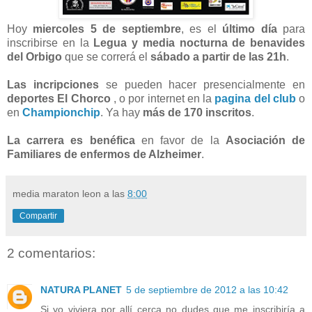
Hoy
miercoles 5 de septiembre
, es el
último día
para
inscribirse en la
Legua y media nocturna de benavides
del Orbigo
que se correrá el
sábado a partir de las 21h
.
Las incripciones
se pueden hacer presencialmente en
deportes El Chorco
, o por internet en la
pagina del club
o
en
Championchip
. Ya hay
más de 170 inscritos
.
La carrera es benéfica
en favor de la
Asociación de
Familiares de enfermos de Alzheimer
.
media maraton leon
a las
8:00
Compartir
2 comentarios:
NATURA PLANET
5 de septiembre de 2012 a las 10:42
Si yo viviera por allí cerca no dudes que me inscribiría a