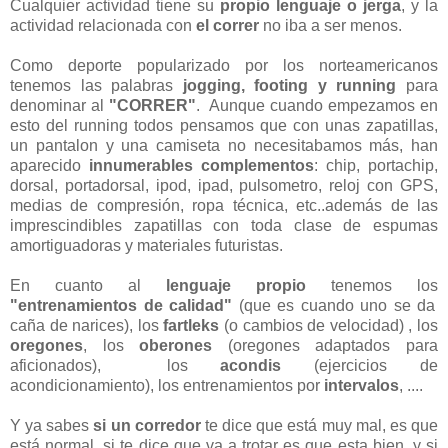
Cualquier actividad tiene su
propio lenguaje o jerga
, y la
actividad relacionada con
el correr
no iba a ser menos.
Como deporte popularizado por los norteamericanos
tenemos las palabras
jogging, footing y running
para
denominar al
"CORRER"
. Aunque cuando empezamos en
esto del running todos pensamos que con unas zapatillas,
un pantalon y una camiseta no necesitabamos más, han
aparecido
innumerables complementos
: chip, portachip,
dorsal, portadorsal, ipod, ipad, pulsometro, reloj con GPS,
medias de compresión, ropa técnica, etc..además de las
imprescindibles zapatillas con toda clase de espumas
amortiguadoras y materiales futuristas.
En cuanto al
lenguaje propio
tenemos los
"entrenamientos de calidad"
(que es cuando uno se da
caña de narices), los
fartleks
(o cambios de velocidad) , los
oregones
, los
oberones
(oregones adaptados para
aficionados), los
acondis
(ejercicios de
acondicionamiento), los entrenamientos por
intervalos
, ....
Y ya sabes
si un corredor
te dice que está muy mal, es que
está normal, si te dice que va a trotar es que esta bien, y si