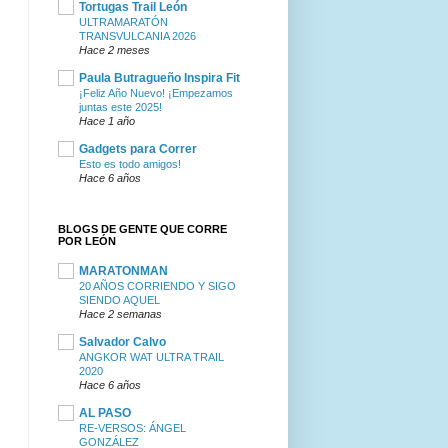
Tortugas Trail León
ULTRAMARATÓN
TRANSVULCANIA 2026
Hace 2 meses
Paula Butragueño Inspira Fit
¡Feliz Año Nuevo! ¡Empezamos
juntas este 2025!
Hace 1 año
Gadgets para Correr
Esto es todo amigos!
Hace 6 años
BLOGS DE GENTE QUE CORRE
POR LEÓN
MARATONMAN
20 AÑOS CORRIENDO Y SIGO
SIENDO AQUEL
Hace 2 semanas
Salvador Calvo
ANGKOR WAT ULTRA TRAIL
2020
Hace 6 años
AL PASO
RE-VERSOS: ÁNGEL
GONZÁLEZ