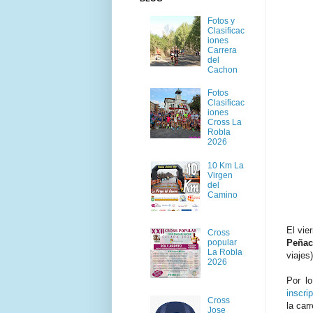
Fotos y
Clasificac
iones
Carrera
del
Cachon
Fotos
Clasificac
iones
Cross La
Robla
2026
10 Km La
Virgen
del
Camino
El vie
Cross
popular
Peñac
La Robla
viajes
2026
Por l
inscri
Cross
la car
Jose