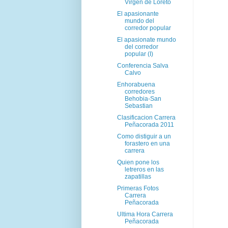
Virgen de Loreto
El apasionante
mundo del
corredor popular
El apasionate mundo
del corredor
popular (I)
Conferencia Salva
Calvo
Enhorabuena
corredores
Behobia-San
Sebastian
Clasificacion Carrera
Peñacorada 2011
Como distiguir a un
forastero en una
carrera
Quien pone los
letreros en las
zapatillas
Primeras Fotos
Carrera
Peñacorada
Ultima Hora Carrera
Peñacorada