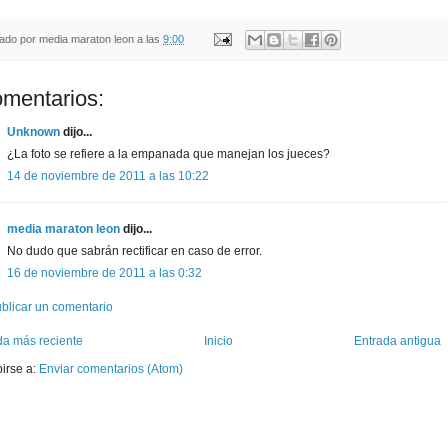
cado por
media maraton leon
a las
9:00
omentarios:
Unknown
dijo...
¿La foto se refiere a la empanada que manejan los jueces?
14 de noviembre de 2011 a las 10:22
media maraton leon
dijo...
No dudo que sabrán rectificar en caso de error.
16 de noviembre de 2011 a las 0:32
blicar un comentario
da más reciente
Inicio
Entrada antigua
birse a:
Enviar comentarios (Atom)