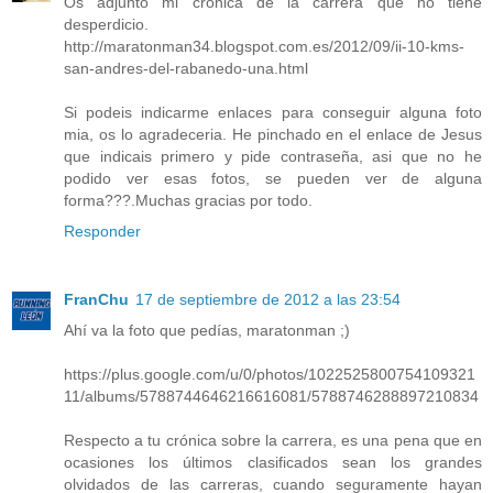
Os adjunto mi cronica de la carrera que no tiene
desperdicio.
http://maratonman34.blogspot.com.es/2012/09/ii-10-kms-
san-andres-del-rabanedo-una.html
Si podeis indicarme enlaces para conseguir alguna foto
mia, os lo agradeceria. He pinchado en el enlace de Jesus
que indicais primero y pide contraseña, asi que no he
podido ver esas fotos, se pueden ver de alguna
forma???.Muchas gracias por todo.
Responder
FranChu
17 de septiembre de 2012 a las 23:54
Ahí va la foto que pedías, maratonman ;)
https://plus.google.com/u/0/photos/1022525800754109321
11/albums/5788744646216616081/5788746288897210834
Respecto a tu crónica sobre la carrera, es una pena que en
ocasiones los últimos clasificados sean los grandes
olvidados de las carreras, cuando seguramente hayan