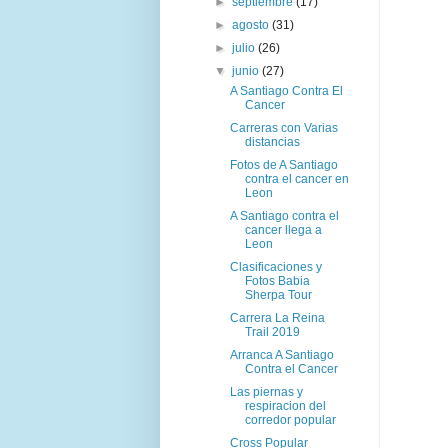
►
septiembre
(17)
►
agosto
(31)
►
julio
(26)
▼
junio
(27)
A Santiago Contra El
Cancer
Carreras con Varias
distancias
Fotos de A Santiago
contra el cancer en
Leon
A Santiago contra el
cancer llega a
Leon
Clasificaciones y
Fotos Babia
Sherpa Tour
Carrera La Reina
Trail 2019
Arranca A Santiago
Contra el Cancer
Las piernas y
respiracion del
corredor popular
Cross Popular