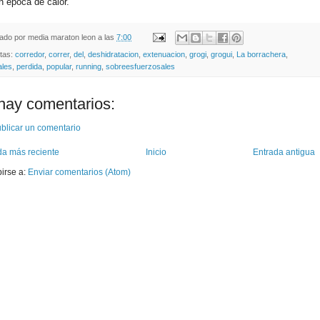
n epoca de calor.
cado por
media maraton leon
a las
7:00
etas:
corredor
,
correr
,
del
,
deshidratacion
,
extenuacion
,
grogi
,
grogui
,
La borrachera
,
ales
,
perdida
,
popular
,
running
,
sobreesfuerzosales
hay comentarios:
blicar un comentario
da más reciente
Inicio
Entrada antigua
birse a:
Enviar comentarios (Atom)