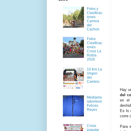
Fotos y
Clasificac
iones
Carrera
del
Cachon
Fotos
Clasificac
iones
Cross La
Robla
2026
10 Km La
Virgen
del
Camino
Hay u
del c
Mediama
en el
ratonleon
deshid
Felices
Reyes
Es lo
corre 
Cross
Para e
popular