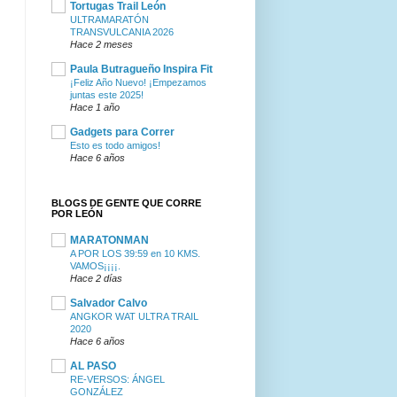
Tortugas Trail León
ULTRAMARATÓN
TRANSVULCANIA 2026
Hace 2 meses
Paula Butragueño Inspira Fit
¡Feliz Año Nuevo! ¡Empezamos
juntas este 2025!
Hace 1 año
Gadgets para Correr
Esto es todo amigos!
Hace 6 años
BLOGS DE GENTE QUE CORRE
POR LEÓN
MARATONMAN
A POR LOS 39:59 en 10 KMS.
VAMOS¡¡¡¡.
Hace 2 días
Salvador Calvo
ANGKOR WAT ULTRA TRAIL
2020
Hace 6 años
AL PASO
RE-VERSOS: ÁNGEL
GONZÁLEZ