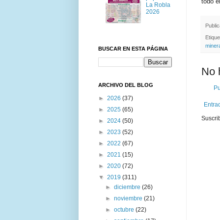
todo e
La Robla
2026
Publi
Etiqu
miner
BUSCAR EN ESTA PÁGINA
No 
ARCHIVO DEL BLOG
Pu
►
2026
(37)
Entra
►
2025
(65)
Suscri
►
2024
(50)
►
2023
(52)
►
2022
(67)
►
2021
(15)
►
2020
(72)
▼
2019
(311)
►
diciembre
(26)
►
noviembre
(21)
►
octubre
(22)