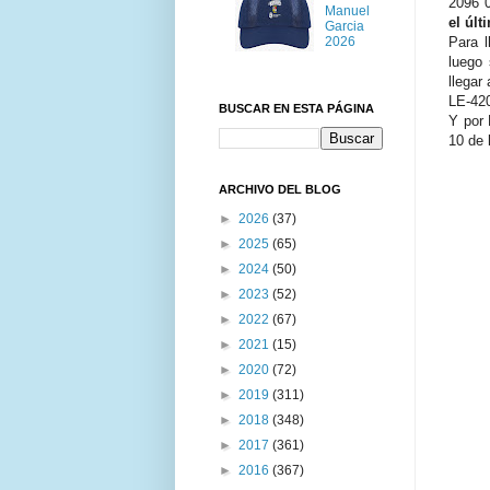
2096 0
Manuel
el últ
Garcia
2026
Para l
luego
llegar
LE-420
BUSCAR EN ESTA PÁGINA
Y por 
10 de 
ARCHIVO DEL BLOG
►
2026
(37)
►
2025
(65)
►
2024
(50)
►
2023
(52)
►
2022
(67)
►
2021
(15)
►
2020
(72)
►
2019
(311)
►
2018
(348)
►
2017
(361)
►
2016
(367)