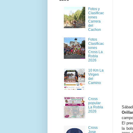
Fotos y
Clasificac
iones
Carrera
del
Cachon
Fotos
Clasificac
iones
Cross La
Robla
2026
10 Km La
Virgen
del
Camino
Cross
popular
Sábado
La Robla
2026
Orilla
campo 
El pre
Cross
la bol
Jose