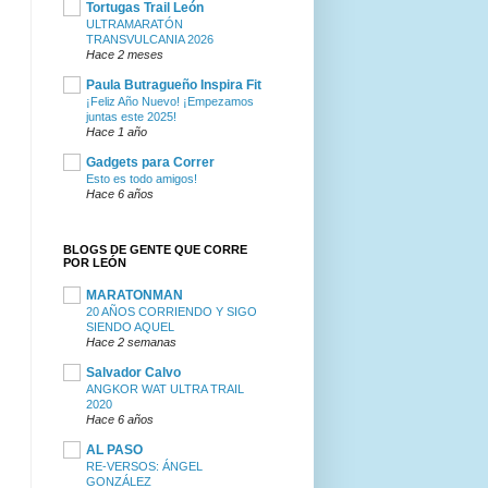
Tortugas Trail León
ULTRAMARATÓN
TRANSVULCANIA 2026
Hace 2 meses
Paula Butragueño Inspira Fit
¡Feliz Año Nuevo! ¡Empezamos
juntas este 2025!
Hace 1 año
Gadgets para Correr
Esto es todo amigos!
Hace 6 años
BLOGS DE GENTE QUE CORRE
POR LEÓN
MARATONMAN
20 AÑOS CORRIENDO Y SIGO
SIENDO AQUEL
Hace 2 semanas
Salvador Calvo
ANGKOR WAT ULTRA TRAIL
2020
Hace 6 años
AL PASO
RE-VERSOS: ÁNGEL
GONZÁLEZ