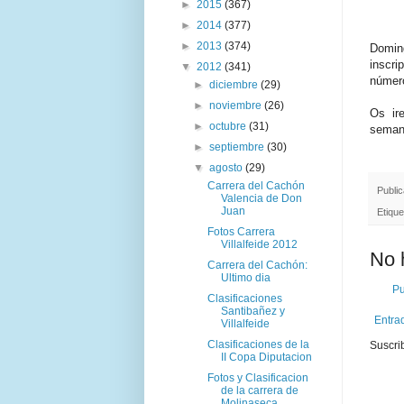
►
2015
(367)
►
2014
(377)
►
2013
(374)
Domin
inscri
▼
2012
(341)
número
►
diciembre
(29)
►
noviembre
(26)
Os ir
►
octubre
(31)
seman
►
septiembre
(30)
▼
agosto
(29)
Carrera del Cachón
Publi
Valencia de Don
Juan
Etiqu
Fotos Carrera
Villalfeide 2012
No 
Carrera del Cachón:
Ultimo dia
Pu
Clasificaciones
Santibañez y
Entra
Villalfeide
Clasificaciones de la
Suscri
II Copa Diputacion
Fotos y Clasificacion
de la carrera de
Molinaseca