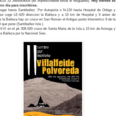
014 33 3464909004 (es imprescindible llevar el resguardo).
Hoy viernes es
imo dia para inscribirse.
legar hasta Santibañez: Por Autopista o N-120 hasta Hospital de Orbigo y
 se coge LE-420 direccion la Bañeza y a 10 km de Hospital y 9 antes de
 a la Bañeza hay un cruce en San Roman el Antiguo punto kilometrico 9 de la
 que pone (Santibañez-Isla ).
N-VI en el pk 308.500 cruce de Santa Maria de la Isla a 15 km de Astorga y
la Bañeza por la Nacional Seis.