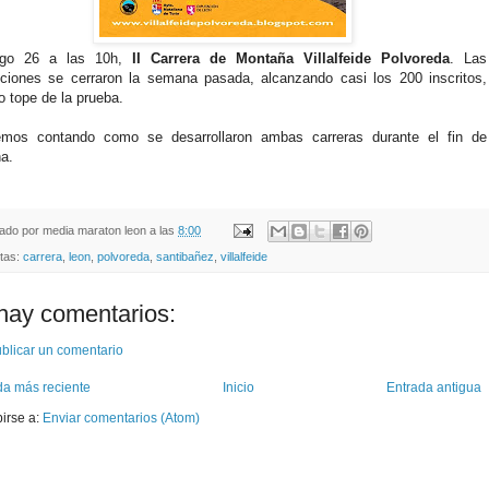
go 26 a las 10h,
II Carrera de Montaña Villalfeide Polvoreda
. Las
pciones se cerraron la semana pasada, alcanzando casi los 200 inscritos,
 tope de la prueba.
emos contando como se desarrollaron ambas carreras durante el fin de
a.
cado por
media maraton leon
a las
8:00
etas:
carrera
,
leon
,
polvoreda
,
santibañez
,
villalfeide
hay comentarios:
blicar un comentario
da más reciente
Inicio
Entrada antigua
birse a:
Enviar comentarios (Atom)