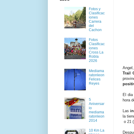
Fotos y
Clasificac
iones
Carrera
del
Cachon
Fotos
Clasificac
iones
Cross La
Robla
2026
Angel,
Mediama
Trail
ratonleon
provi
Felices
Reyes
positi
El dia
5
hora d
Aniversar
io
Las
in
mediama
la tie
ratonleon
2014
o 21 (
10 Km La
Despue