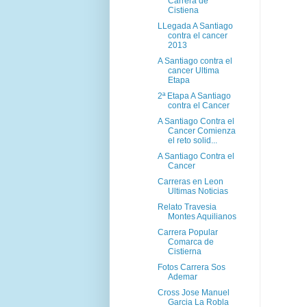
Carrera de
Cistiena
LLegada A Santiago
contra el cancer
2013
A Santiago contra el
cancer Ultima
Etapa
2ª Etapa A Santiago
contra el Cancer
A Santiago Contra el
Cancer Comienza
el reto solid...
A Santiago Contra el
Cancer
Carreras en Leon
Ultimas Noticias
Relato Travesia
Montes Aquilianos
Carrera Popular
Comarca de
Cistierna
Fotos Carrera Sos
Ademar
Cross Jose Manuel
Garcia La Robla