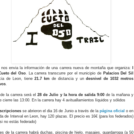
 nos envia la información de una carrera nueva de montaña que organiza:
I
 Cueto del Oso
. La carrera transcurre por el municipio de
Palacios Del Sil
ncia de Leon, tiene
21.7 km
de distancia y un
desnivel de 1032 metros
vos
.
 de la carrera será el
28 de Julio y la hora de salida 9:00
de la mañana y
e cierre las 13:00. En la carrera hay 4 avituallamientos líquidos y sólidos
scripciones
se abrieron el dia 16 de Junio a través de la
página oficial
o en
nda de Interval en Leon, hay 120 plazas. El precio es 16€ (para los federados)
si no estás federado)
s de la carrera habrá duchas, piscina de hielo, masajes, guardarropa (a 50