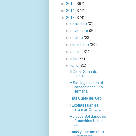
►
2015
(367)
►
2014
(377)
▼
2013
(374)
►
diciembre
(31)
►
noviembre
(30)
►
octubre
(33)
►
septiembre
(30)
►
agosto
(31)
►
julio
(33)
▼
junio
(31)
II Cross Sena de
Luna
A Santiago contra el
cancer: hace una
semana
Trail Cueto del Oso
I Ecotrail Fuentes
Blancas Omaña
Relevos Solidarios de
Benavides Ultimo
dia
Fotos y Clasificacion