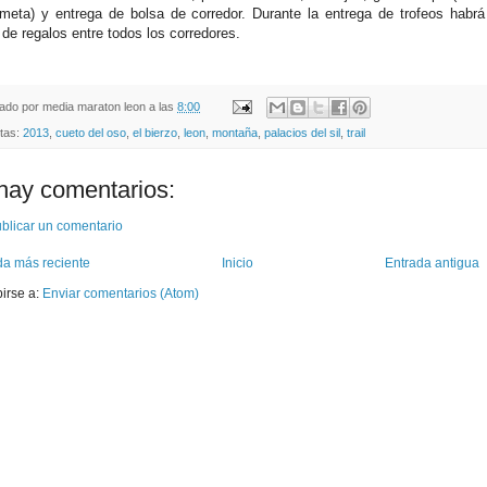
eta) y entrega de bolsa de corredor. Durante la entrega de trofeos habrá
 de regalos entre todos los corredores.
cado por
media maraton leon
a las
8:00
etas:
2013
,
cueto del oso
,
el bierzo
,
leon
,
montaña
,
palacios del sil
,
trail
hay comentarios:
blicar un comentario
da más reciente
Inicio
Entrada antigua
birse a:
Enviar comentarios (Atom)