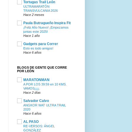
Tortugas Trail León
ULTRAMARATÓN
TRANSVULCANIA 2026
Hace 2 meses
Paula Butragueño Inspira Fit
¡Feliz Año Nuevo! ¡Empezamos
juntas este 2025!
Hace 1 año
Gadgets para Correr
Esto es todo amigos!
Hace 6 años
BLOGS DE GENTE QUE CORRE
POR LEÓN
MARATONMAN
A POR LOS 39:59 en 10 KMS.
VAMOS¡¡¡¡.
Hace 2 días
Salvador Calvo
ANGKOR WAT ULTRA TRAIL
2020
Hace 6 años
AL PASO
RE-VERSOS: ÁNGEL
GONZÁLEZ