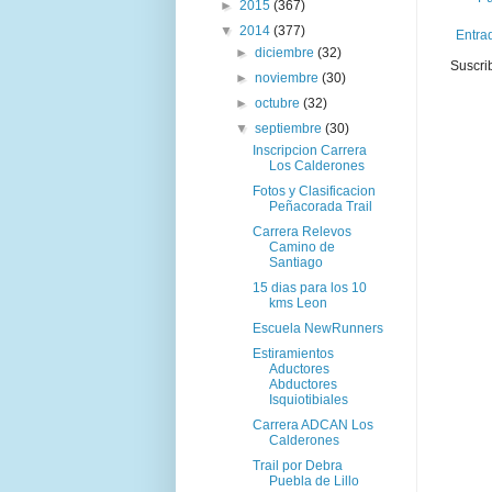
►
2015
(367)
▼
2014
(377)
Entra
►
diciembre
(32)
Suscri
►
noviembre
(30)
►
octubre
(32)
▼
septiembre
(30)
Inscripcion Carrera
Los Calderones
Fotos y Clasificacion
Peñacorada Trail
Carrera Relevos
Camino de
Santiago
15 dias para los 10
kms Leon
Escuela NewRunners
Estiramientos
Aductores
Abductores
Isquiotibiales
Carrera ADCAN Los
Calderones
Trail por Debra
Puebla de Lillo