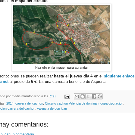
jamos el
mapa del circuito
.
Haz clic en la imagen para agrandar
scripciones se pueden realizar
hasta el jueves dia 4
en el
siguiente enlace
ternet
al precio de
6 €.
Es una carrera a beneficio de Asprona.
cado por
media maraton leon
a las
7:30
etas:
2014
,
carrera del cachon
,
Circuito cachon Valencia de don juan
,
copa diputacion
,
pcion carrera del cachon
,
valencia de don juan
hay comentarios:
blicar un comentario