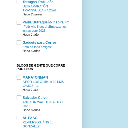
Tortugas Trail León
ULTRAMARATÓN
TRANSVULCANIA 2026
Hace 2 meses
Paula Butragueño Inspira Fit
¡Feliz Año Nuevo! ¡Empezamos
juntas este 2025!
Hace 1 año
Gadgets para Correr
Esto es todo amigos!
Hace 6 años
BLOGS DE GENTE QUE CORRE
POR LEÓN
MARATONMAN
A POR LOS 39:59 en 10 KMS.
VAMOS¡¡¡¡.
Hace 1 día
Salvador Calvo
ANGKOR WAT ULTRA TRAIL
2020
Hace 6 años
AL PASO
RE-VERSOS: ÁNGEL
GONZÁLEZ