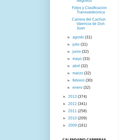
Negrillos
Fotos y Clasificacion
Transvaldeonica
Carrera del Cachon
Valencia de Don
Juan
►
agosto
(31)
►
julio
(31)
►
junio
(32)
►
mayo
(33)
►
abril
(32)
►
marzo
(32)
►
febrero
(30)
►
enero
(32)
►
2013
(374)
►
2012
(341)
►
2011
(258)
►
2010
(209)
►
2009
(161)
CALENDARIO CARRERAS