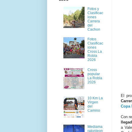
Fotos y
Clasificac
iones
Carrera
del
Cachon
Fotos
Clasificac
iones
Cross La
Robla
2026
Cross
popular
La Robla
2026
El pr
10 Km La
Carre
Virgen
Copa 
del
Camino
Con re
llega
Mediama
a Vale
ratonleon