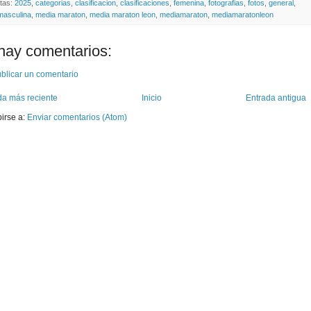
etas:
2025
,
categorias
,
clasificacion
,
clasificaciones
,
femenina
,
fotografias
,
fotos
,
general
,
masculina
,
media maraton
,
media maraton leon
,
mediamaraton
,
mediamaratonleon
hay comentarios:
blicar un comentario
da más reciente
Inicio
Entrada antigua
birse a:
Enviar comentarios (Atom)