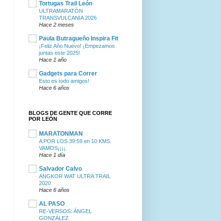
Tortugas Trail León
ULTRAMARATÓN
TRANSVULCANIA 2026
Hace 2 meses
Paula Butragueño Inspira Fit
¡Feliz Año Nuevo! ¡Empezamos
juntas este 2025!
Hace 1 año
Gadgets para Correr
Esto es todo amigos!
Hace 6 años
BLOGS DE GENTE QUE CORRE
POR LEÓN
MARATONMAN
A POR LOS 39:59 en 10 KMS.
VAMOS¡¡¡¡.
Hace 1 día
Salvador Calvo
ANGKOR WAT ULTRA TRAIL
2020
Hace 6 años
AL PASO
RE-VERSOS: ÁNGEL
GONZÁLEZ