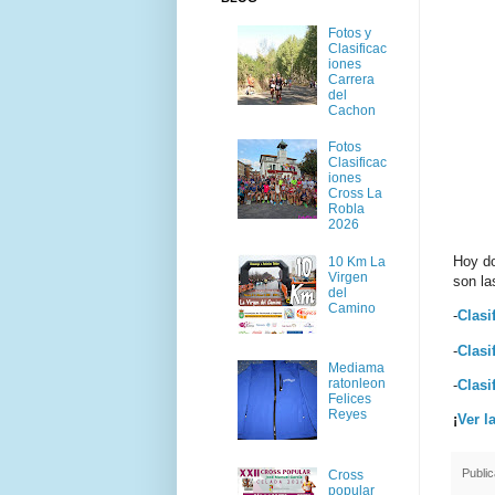
Fotos y
Clasificac
iones
Carrera
del
Cachon
Fotos
Clasificac
iones
Cross La
Robla
2026
Hoy do
10 Km La
Virgen
son l
del
Camino
-
Clasi
-
Clasi
Mediama
ratonleon
-
Clasi
Felices
Reyes
¡
Ver l
Publi
Cross
popular