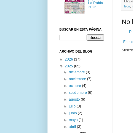
Etiqu
La Robla
leon
,
2026
No 
BUSCAR EN ESTA PÁGINA
Pu
Entra
Suscri
ARCHIVO DEL BLOG
►
2026
(37)
▼
2025
(65)
►
diciembre
(3)
►
noviembre
(7)
►
octubre
(4)
►
septiembre
(6)
►
agosto
(6)
►
julio
(3)
►
junio
(2)
►
mayo
(1)
►
abril
(3)