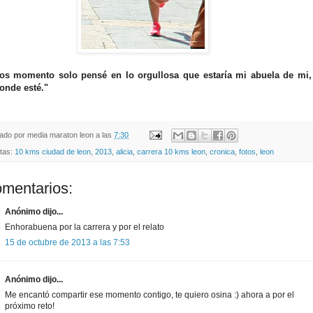
os momento solo pensé en lo orgullosa que estaría mi abuela de mi,
onde esté."
cado por
media maraton leon
a las
7:30
etas:
10 kms ciudad de leon
,
2013
,
alicia
,
carrera 10 kms leon
,
cronica
,
fotos
,
leon
omentarios:
Anónimo dijo...
Enhorabuena por la carrera y por el relato
15 de octubre de 2013 a las 7:53
Anónimo dijo...
Me encantó compartir ese momento contigo, te quiero osina :) ahora a por el
próximo reto!