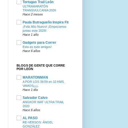
Tortugas Trail León
ULTRAMARATÓN
TRANSVULCANIA 2026
Hace 2 meses
Paula Butragueño Inspira Fit
¡Feliz Año Nuevo! ¡Empezamos
juntas este 2025!
Hace 1 año
Gadgets para Correr
Esto es todo amigos!
Hace 6 años
BLOGS DE GENTE QUE CORRE
POR LEÓN
MARATONMAN
A POR LOS 39:59 en 10 KMS.
VAMOS¡¡¡¡.
Hace 1 día
Salvador Calvo
ANGKOR WAT ULTRA TRAIL
2020
Hace 6 años
AL PASO
RE-VERSOS: ÁNGEL
GONZÁLEZ