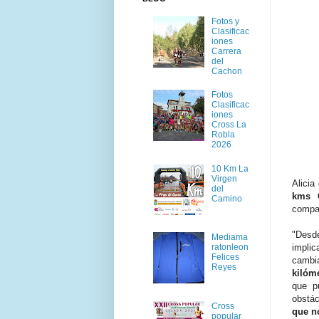
Fotos y
Clasificac
iones
Carrera
del
Cachon
Fotos
Clasificac
iones
Cross La
Robla
2026
10 Km La
Virgen
Alicia
del
kms 
Camino
compar
"Desde
Mediama
ratonleon
impli
Felices
camb
Reyes
kilóm
que p
obstá
Cross
que no
popular