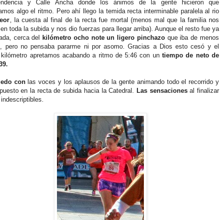
endencia y Calle Ancha donde los ánimos de la gente hicieron que
amos algo el ritmo. Pero ahí llego la temida recta interminable paralela al rio
peor
, la cuesta al final de la recta fue mortal (menos mal que la familia nos
en toda la subida y nos dio fuerzas para llegar arriba). Aunque el resto fue ya
ada, cerca del
kilómetro ocho note un ligero pinchazo
que iba de menos
, pero no pensaba pararme ni por asomo. Gracias a Dios esto cesó y el
o kilómetro apretamos acabando a ritmo de 5:46 con un
tiempo de neto de
:39.
edo con
las voces y los aplausos de la gente animando todo el recorrido y
puesto en la recta de subida hacia la Catedral.
Las sensaciones
al finalizar
 indescriptibles.