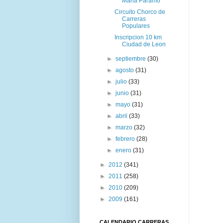
Maria Paramo
Circuito Chorco de
Carreras
Populares
Inscripcion 10 km
Ciudad de Leon
►
septiembre
(30)
►
agosto
(31)
►
julio
(33)
►
junio
(31)
►
mayo
(31)
►
abril
(33)
►
marzo
(32)
►
febrero
(28)
►
enero
(31)
►
2012
(341)
►
2011
(258)
►
2010
(209)
►
2009
(161)
CALENDARIO CARRERAS