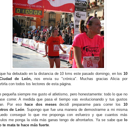
 que ha debutado en la distancia de 10 kms este pasado domingo, en los
10
Ciudad de León,
nos envia su "crónica". Muchas gracias Alicia por
tirla con todos los lectores de esta página.
 pequeña siempre me gusto el atletismo, pero honestamente: todo lo que no
case correr. A medida que pasa el tiempo vas evolucionando y tus gustos
ian. Por eso
hace dos meses
decidí prepararme para correr los
10
etros de León
. Supongo que fue una manera de demostrarme a mi misma
uedo conseguir lo que me proponga con esfuerzo y que cuantos más
culos me ponga la vida más ganas tengo de afrontarlos. Ya se sabe que
lo
 te mata te hace más fuerte
.