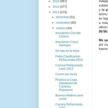
Indep
►
2015
(367)
subiér
►
2014
(377)
y
lo 
▼
2013
(374)
animo 
►
diciembre
(31)
en baj
►
noviembre
(30)
a mas
ultim
▼
octubre
(33)
00:58
Inscripcion Circuito
Chorco
Me qu
Inscripcion Cross
por su
Sariegos
fueron
De luto en la mina
Fotos Clasificacion
Peñacorada 2013
Carrera Peñacorada
Leon 2013
Correr con lluvia
Finaliza la Copa
Diputacion de
Carreras
Populares
Buenos Motivos para
correr
Carrera Peñacorada
2013