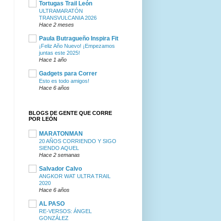
Tortugas Trail León
ULTRAMARATÓN
TRANSVULCANIA 2026
Hace 2 meses
Paula Butragueño Inspira Fit
¡Feliz Año Nuevo! ¡Empezamos
juntas este 2025!
Hace 1 año
Gadgets para Correr
Esto es todo amigos!
Hace 6 años
BLOGS DE GENTE QUE CORRE
POR LEÓN
MARATONMAN
20 AÑOS CORRIENDO Y SIGO
SIENDO AQUEL
Hace 2 semanas
Salvador Calvo
ANGKOR WAT ULTRA TRAIL
2020
Hace 6 años
AL PASO
RE-VERSOS: ÁNGEL
GONZÁLEZ