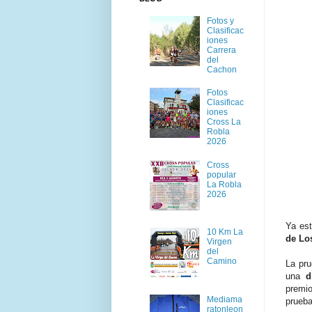
Fotos y
Clasificac
iones
Carrera
del
Cachon
Fotos
Clasificac
iones
Cross La
Robla
2026
Cross
popular
La Robla
2026
Ya est
10 Km La
de Lo
Virgen
del
Camino
La pru
una
d
premio
Mediama
prueba
ratonleon