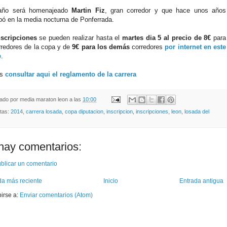
año será homenajeado
Martin Fiz
, gran corredor y que hace unos años
ipó en la media nocturna de Ponferrada.
nscripciones
se pueden realizar hasta el
martes dia 5 al precio de 8€
para
rredores de la copa y de
9€ para los demás
corredores
por internet en este
e
.
es
consultar aqui el reglamento de la carrera
cado por
media maraton leon
a las
10:00
etas:
2014
,
carrera losada
,
copa diputacion
,
inscripcion
,
inscripciones
,
leon
,
losada del
hay comentarios:
blicar un comentario
da más reciente
Inicio
Entrada antigua
birse a:
Enviar comentarios (Atom)