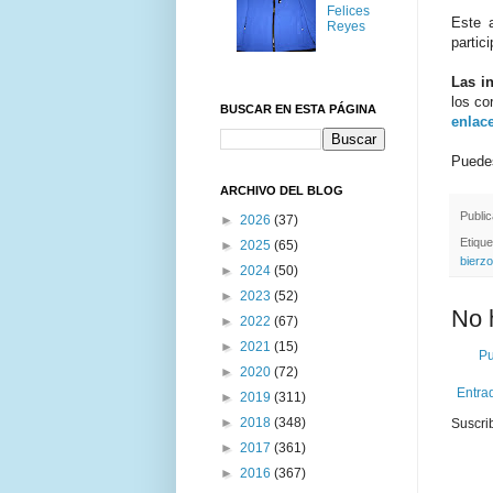
Felices
Este 
Reyes
partic
Las i
los co
BUSCAR EN ESTA PÁGINA
enlac
Pued
ARCHIVO DEL BLOG
Publi
►
2026
(37)
Etiqu
►
2025
(65)
bierzo
►
2024
(50)
►
2023
(52)
No 
►
2022
(67)
►
2021
(15)
Pu
►
2020
(72)
Entra
►
2019
(311)
►
2018
(348)
Suscri
►
2017
(361)
►
2016
(367)