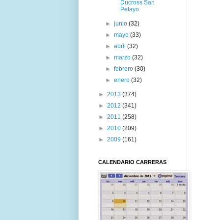
Ducross San
Pelayo
►
junio
(32)
►
mayo
(33)
►
abril
(32)
►
marzo
(32)
►
febrero
(30)
►
enero
(32)
►
2013
(374)
►
2012
(341)
►
2011
(258)
►
2010
(209)
►
2009
(161)
CALENDARIO CARRERAS