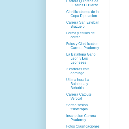
Carrera Quintana de
Fuseros El Bierzo
Clasificaciones de la
Copa Diputacion
Carrera San Esteban
Brazuelo
Forma y estilos de
correr
Fotos y Clasificacion
Carrera Pradorrey
La Batallona Gano
Leon y Los
Leoneses
2 carreras este
domingo
Ultima hora La
Batallona y
Behobia
Carrera Catoute
Vertical
Sorteo sesion
fisioterapia
Inscripcion Carrera
Pradorrey
Fotos Clasificaciones