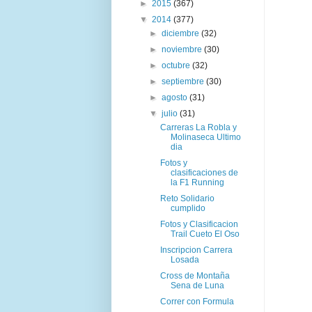
►
2015
(367)
▼
2014
(377)
►
diciembre
(32)
►
noviembre
(30)
►
octubre
(32)
►
septiembre
(30)
►
agosto
(31)
▼
julio
(31)
Carreras La Robla y
Molinaseca Ultimo
dia
Fotos y
clasificaciones de
la F1 Running
Reto Solidario
cumplido
Fotos y Clasificacion
Trail Cueto El Oso
Inscripcion Carrera
Losada
Cross de Montaña
Sena de Luna
Correr con Formula