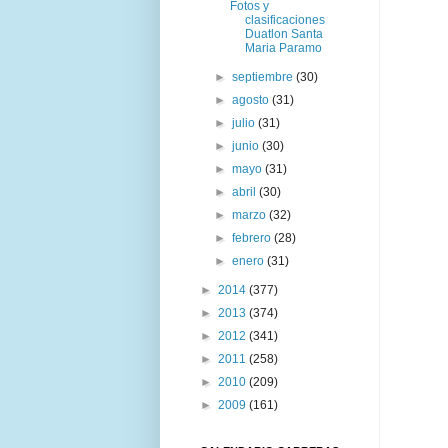
Fotos y
clasificaciones
Duatlon Santa
Maria Paramo
►
septiembre
(30)
►
agosto
(31)
►
julio
(31)
►
junio
(30)
►
mayo
(31)
►
abril
(30)
►
marzo
(32)
►
febrero
(28)
►
enero
(31)
►
2014
(377)
►
2013
(374)
►
2012
(341)
►
2011
(258)
►
2010
(209)
►
2009
(161)