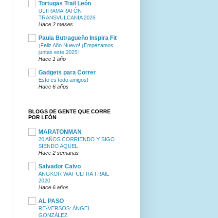
Tortugas Trail León
ULTRAMARATÓN
TRANSVULCANIA 2026
Hace 2 meses
Paula Butragueño Inspira Fit
¡Feliz Año Nuevo! ¡Empezamos
juntas este 2025!
Hace 1 año
Gadgets para Correr
Esto es todo amigos!
Hace 6 años
BLOGS DE GENTE QUE CORRE
POR LEÓN
MARATONMAN
20 AÑOS CORRIENDO Y SIGO
SIENDO AQUEL
Hace 2 semanas
Salvador Calvo
ANGKOR WAT ULTRA TRAIL
2020
Hace 6 años
AL PASO
RE-VERSOS: ÁNGEL
GONZÁLEZ