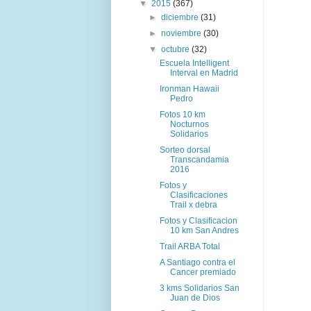
▼
2015
(367)
►
diciembre
(31)
►
noviembre
(30)
▼
octubre
(32)
Escuela Intelligent
Interval en Madrid
Ironman Hawaii
Pedro
Fotos 10 km
Nocturnos
Solidarios
Sorteo dorsal
Transcandamia
2016
Fotos y
Clasificaciones
Trail x debra
Fotos y Clasificacion
10 km San Andres
Trail ARBA Total
A Santiago contra el
Cancer premiado
3 kms Solidarios San
Juan de Dios