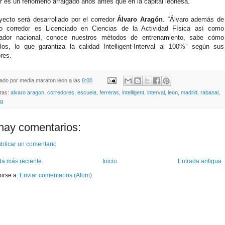
r es un fenómeno arraigado años antes que en la capital leonesa.
yecto será desarrollado por el corredor
Álvaro Aragón
. “Álvaro además de
to corredor es Licenciado en Ciencias de la Actividad Física así como
nador nacional, conoce nuestros métodos de entrenamiento, sabe cómo
rlos, lo que garantiza la calidad Intelligent-Interval al 100%” según sus
ores.
cado por
media maraton leon
a las
8:00
etas:
alvaro aragon
,
corredores
,
escuela
,
ferreras
,
intelligent
,
interval
,
leon
,
madrid
,
rabanal
,
ng
hay comentarios:
blicar un comentario
da más reciente
Inicio
Entrada antigua
birse a:
Enviar comentarios (Atom)