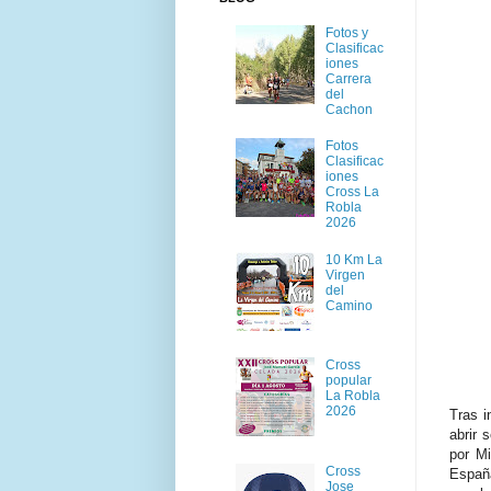
Fotos y
Clasificac
iones
Carrera
del
Cachon
Fotos
Clasificac
iones
Cross La
Robla
2026
10 Km La
Virgen
del
Camino
Cross
popular
La Robla
2026
Tras i
abrir
por Mi
Cross
Españ
Jose