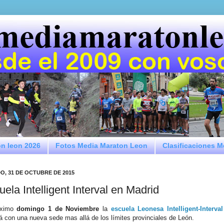
on leon 2026
Fotos Media Maraton Leon
Clasificaciones 
O, 31 DE OCTUBRE DE 2015
ela Intelligent Interval en Madrid
óximo
domingo 1 de Noviembre
la
escuela Leonesa Intelligent-Interval
á con una nueva sede mas allá de los límites provinciales de León.