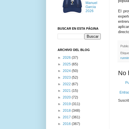
popula
Manuel
Garcia
2026
El pro
exper
entre
aplica
BUSCAR EN ESTA PÁGINA
direct
Publi
ARCHIVO DEL BLOG
Etiqu
►
2026
(37)
runni
►
2025
(65)
►
2024
(50)
No 
►
2023
(52)
Pu
►
2022
(67)
►
2021
(15)
Entra
►
2020
(72)
Suscri
►
2019
(311)
►
2018
(348)
►
2017
(361)
►
2016
(367)