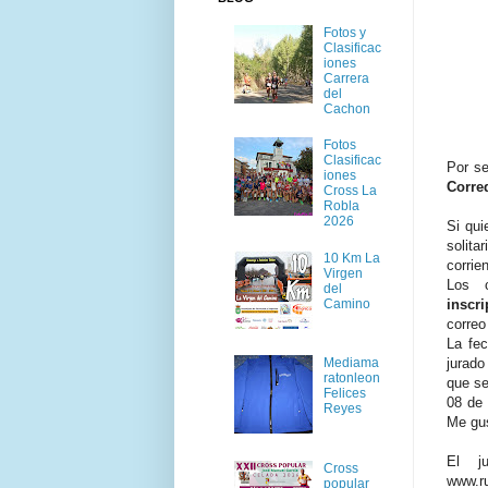
Fotos y
Clasificac
iones
Carrera
del
Cachon
Fotos
Clasificac
Por s
iones
Corre
Cross La
Robla
2026
Si qui
solit
10 Km La
corrie
Virgen
Los c
del
Camino
inscr
correo
La fec
Mediama
jurado
ratonleon
que se
Felices
08 de 
Reyes
Me gu
El ju
Cross
www.ru
popular