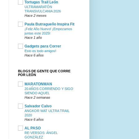
Tortugas Trail León
ULTRAMARATÓN
TRANSVULCANIA 2026
Hace 2 meses
Paula Butragueño Inspira Fit
¡Feliz Año Nuevo! ¡Empezamos
juntas este 2025!
Hace 1 año
Gadgets para Correr
Esto es todo amigos!
Hace 6 años
BLOGS DE GENTE QUE CORRE
POR LEÓN
MARATONMAN
20 AÑOS CORRIENDO Y SIGO
SIENDO AQUEL
Hace 2 semanas
Salvador Calvo
ANGKOR WAT ULTRA TRAIL
2020
Hace 6 años
AL PASO
RE-VERSOS: ÁNGEL
GONZÁLEZ