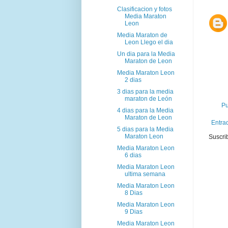
Clasificacion y fotos
Media Maraton
Leon
Media Maraton de
Leon Llego el dia
Un dia para la Media
Maraton de Leon
Media Maraton Leon
2 dias
3 dias para la media
maraton de León
Pu
4 dias para la Media
Maraton de Leon
Entra
5 dias para la Media
Maraton Leon
Suscri
Media Maraton Leon
6 dias
Media Maraton Leon
ultima semana
Media Maraton Leon
8 Dias
Media Maraton Leon
9 Dias
Media Maraton Leon