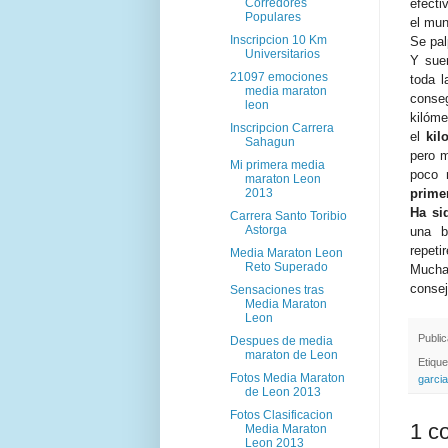
Corredores
efecti
Populares
el mu
Inscripcion 10 Km
Se pal
Universitarios
Y sue
21097 emociones
toda l
media maraton
conse
leon
kilóme
Inscripcion Carrera
el
kil
Sahagun
pero m
Mi primera media
poco 
maraton Leon
2013
prime
Ha si
Carrera Santo Toribio
Astorga
una b
repeti
Media Maraton Leon
Reto Superado
Much
conse
Sensaciones tras
Media Maraton
Leon
Publi
Despues de media
maraton de Leon
Etiqu
Fotos Media Maraton
garcia
de Leon 2013
Fotos Clasificacion
1 c
Media Maraton
Leon 2013