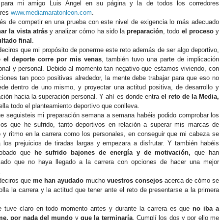
s para mi amigo Luis Ángel en su página y la de todos los corredores
ares
www.mediamaratonleon.com
.
s de competir en una prueba con este nivel de exigencia lo más adecuado
ar la vista atrás
y analizar cómo ha sido la
preparación
, todo
el proceso
y
ltado final
.
eciros que mi propósito de ponerme este reto además de ser algo deportivo,
e
el deporte corre por mis venas
, también tuvo una parte de implicación
nal y personal. Debido al momento tan negativo que estamos viviendo, con
iones tan poco positivas alrededor, la mente debe trabajar para que eso no
de dentro de uno mismo, y proyectar una actitud positiva, de desarrollo y
ción hacia la superación personal. Y ahí es donde entra
el reto de la Media,
ella todo el planteamiento deportivo que conlleva.
e seguisteis mi preparación semana a semana habéis podido comprobar los
os que he sufrido, tanto deportivos en relación a superar mis marcas de
 y ritmo en la carrera como los personales, en conseguir que mi cabeza se
a los prejuicios de tiradas largas y empezara a disfrutar. Y también habéis
obado que
he sufrido bajones de energía y de motivación,
que han
cado que no haya llegado a la carrera con opciones de hacer una mejor
.
deciros que
me han ayudado
mucho
vuestros consejos
acerca de cómo se
olla la carrera y la actitud que tener ante el reto de presentarse a la primera
.
e tuve claro en todo momento antes y durante la carrera es que
no iba a
me, por nada del mundo
y
que la terminaría
. Cumplí los dos y por ello me