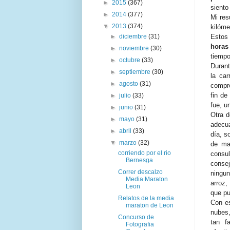
►
2015
(367)
siento
►
2014
(377)
Mi res
▼
2013
(374)
kilóme
►
diciembre
(31)
Estos
horas
►
noviembre
(30)
tiempo
►
octubre
(33)
Duran
►
septiembre
(30)
la car
►
agosto
(31)
compre
fin de
►
julio
(33)
fue, u
►
junio
(31)
Otra d
►
mayo
(31)
adecua
►
abril
(33)
día, s
▼
marzo
(32)
de ma
corriendo por el rio
consul
Bernesga
conse
Correr descalzo
ningu
Media Maraton
arroz,
Leon
que pue
Relatos de la media
Con es
maraton de Leon
nubes,
Concurso de
tan f
Fotografia