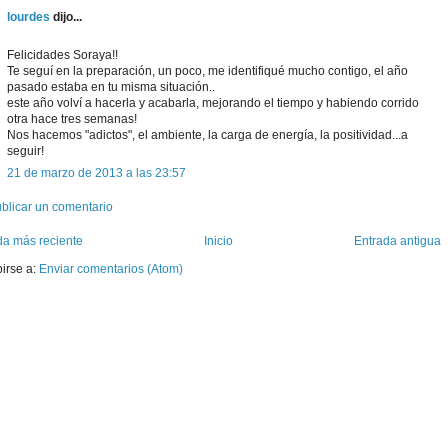
lourdes
dijo...
Felicidades Soraya!!
Te seguí en la preparación, un poco, me identifiqué mucho contigo, el año
pasado estaba en tu misma situación..
este año volví a hacerla y acabarla, mejorando el tiempo y habiendo corrido
otra hace tres semanas!
Nos hacemos "adictos", el ambiente, la carga de energía, la positividad...a
seguir!
21 de marzo de 2013 a las 23:57
blicar un comentario
da más reciente
Inicio
Entrada antigua
birse a:
Enviar comentarios (Atom)