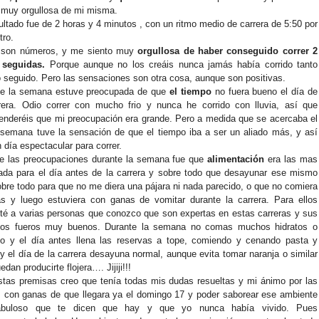
 muy orgullosa de mi misma.
ultado fue de 2 horas y 4 minutos , con un ritmo medio de carrera de 5:50 por
tro.
 son números, y me siento muy
orgullosa de haber conseguido correr 2
 seguidas.
Porque aunque no los creáis nunca jamás había corrido tanto
 seguido. Pero las sensaciones son otra cosa, aunque son positivas.
te la semana estuve preocupada de que
el tiempo
no fuera bueno el día de
rera. Odio correr con mucho frio y nunca he corrido con lluvia, así que
nderéis que mi preocupación era grande. Pero a medida que se acercaba el
 semana tuve la sensación de que el tiempo iba a ser un aliado más, y así
n día espectacular para correr.
e las preocupaciones durante la semana fue que
alimentación
era las mas
da para el día antes de la carrera y sobre todo que desayunar ese mismo
obre todo para que no me diera una pájara ni nada parecido, o que no comiera
s y luego estuviera con ganas de vomitar durante la carrera. Para ellos
té a varias personas que conozco que son expertas en estas carreras y sus
jos fueros muy buenos. Durante la semana no comas muchos hidratos o
no y el día antes llena las reservas a tope, comiendo y cenando pasta y
 y el día de la carrera desayuna normal, aunque evita tomar naranja o similar
dan producirte flojera…. Jijiji!!!
tas premisas creo que tenía todas mis dudas resueltas y mi ánimo por las
 con ganas de que llegara ya el domingo 17 y poder saborear ese ambiente
abuloso que te dicen que hay y que yo nunca había vivido. Pues