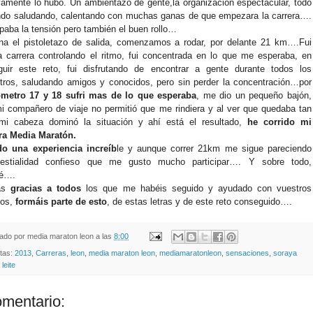
vamente lo hubo. Un ambientazo de gente,la organización espectacular, todo
ndo saludando, calentando con muchas ganas de que empezara la carrera….
paba la tensión pero también el buen rollo…
na el pistoletazo de salida, comenzamos a rodar, por delante 21 km….Fui
a carrera controlando el ritmo, fui concentrada en lo que me esperaba, en
guir este reto, fui disfrutando de encontrar a gente durante todos los
tros, saludando amigos y conocidos, pero sin perder la concentración…por
ometro 17 y 18 sufri mas de lo que esperaba
, me dio un pequeño bajón,
i compañero de viaje no permitió que me rindiera y al ver que quedaba tan
mi cabeza dominó la situación y ahí está el resultado,
he corrido mi
ra Media Maratón.
do una experiencia increíb
le y aunque correr 21km me sigue pareciendo
estialidad confieso que me gusto mucho participar…. Y sobre todo,
ré….
as
gracias a todos
los que me habéis seguido y ayudado con vuestros
jos,
formáis parte de esto
, de estas letras y de este reto conseguido….
cado por
media maraton leon
a las
8:00
etas:
2013
,
Carreras
,
leon
,
media maraton leon
,
mediamaratonleon
,
sensaciones
,
soraya
 leite
omentario: