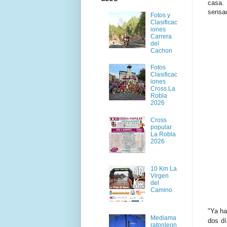
casa.
sensac
Fotos y
Clasificac
iones
Carrera
del
Cachon
Fotos
Clasificac
iones
Cross La
Robla
2026
Cross
popular
La Robla
2026
10 Km La
Virgen
del
Camino
"
Ya ha
Mediama
dos dí
ratonleon