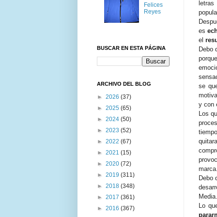
letra
Felices
Reyes
popul
Despué
es
ech
el
resu
BUSCAR EN ESTA PÁGINA
Debo d
porqu
emocio
sensac
ARCHIVO DEL BLOG
se que
motiva
►
2026
(37)
y con 
►
2025
(65)
Los qu
►
2024
(50)
proces
►
2023
(52)
tiempo
quitar
►
2022
(67)
compr
►
2021
(15)
provo
►
2020
(72)
marca
►
2019
(311)
Debo 
►
2018
(348)
desarr
Media
►
2017
(361)
Lo qu
►
2016
(367)
parar