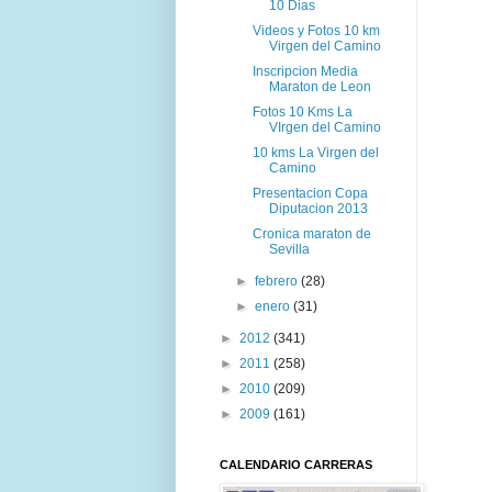
10 Dias
Videos y Fotos 10 km
Virgen del Camino
Inscripcion Media
Maraton de Leon
Fotos 10 Kms La
VIrgen del Camino
10 kms La Virgen del
Camino
Presentacion Copa
Diputacion 2013
Cronica maraton de
Sevilla
►
febrero
(28)
►
enero
(31)
►
2012
(341)
►
2011
(258)
►
2010
(209)
►
2009
(161)
CALENDARIO CARRERAS