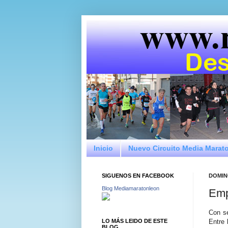
Inicio
Nuevo Circuito Media Marat
SIGUENOS EN FACEBOOK
DOMING
Blog Mediamaratonleon
Emp
Con se
LO MÁS LEIDO DE ESTE
Entre 
BLOG