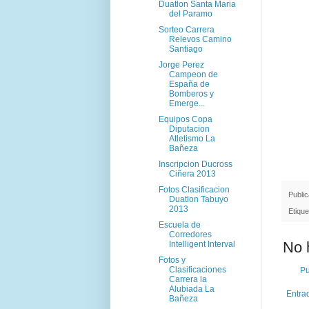
Duatlon Santa Maria
del Paramo
Sorteo Carrera
Relevos Camino
Santiago
Jorge Perez
Campeon de
España de
Bomberos y
Emerge...
Equipos Copa
Diputacion
Atletismo La
Bañeza
Inscripcion Ducross
Ciñera 2013
Fotos Clasificacion
Publi
Duatlon Tabuyo
2013
Etiqu
Escuela de
Corredores
No 
Intelligent Interval
Fotos y
Clasificaciones
Pu
Carrera la
Alubiada La
Entra
Bañeza