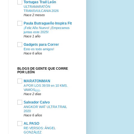
Tortugas Trail León
ULTRAMARATÓN
TRANSVULCANIA 2026
Hace 2 meses
Paula Butragueño Inspira Fit
¡Feliz Año Nuevo! ¡Empezamos
juntas este 2025!
Hace 1 año
Gadgets para Correr
Esto es todo amigos!
Hace 6 años
BLOGS DE GENTE QUE CORRE
POR LEÓN
MARATONMAN
A POR LOS 39:59 en 10 KMS.
VAMOS¡¡¡¡.
Hace 2 días
Salvador Calvo
ANGKOR WAT ULTRA TRAIL
2020
Hace 6 años
AL PASO
RE-VERSOS: ÁNGEL
GONZÁLEZ