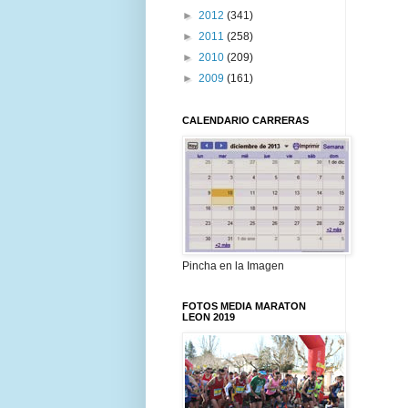
►
2012
(341)
►
2011
(258)
►
2010
(209)
►
2009
(161)
CALENDARIO CARRERAS
Pincha en la Imagen
FOTOS MEDIA MARATON
LEON 2019