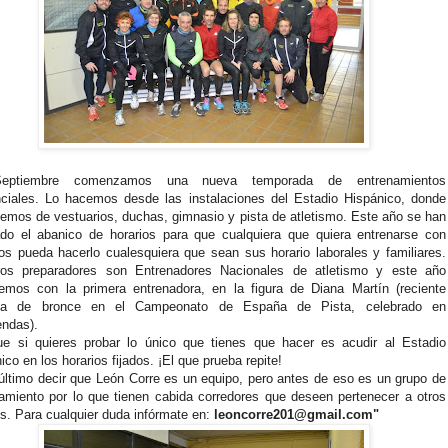
eptiembre comenzamos una nueva temporada de entrenamientos
ciales. Lo hacemos desde las instalaciones del Estadio Hispánico, donde
emos de vestuarios, duchas, gimnasio y pista de atletismo. Este año se han
do el abanico de horarios para que cualquiera que quiera entrenarse con
os pueda hacerlo cualesquiera que sean sus horario laborales y familiares.
ros preparadores son Entrenadores Nacionales de atletismo y este año
emos con la primera entrenadora, en la figura de Diana Martín (reciente
la de bronce en el Campeonato de España de Pista, celebrado en
ndas).
ue si quieres probar lo único que tienes que hacer es acudir al Estadio
ico en los horarios fijados. ¡El que prueba repite!
último decir que León Corre es un equipo, pero antes de eso es un grupo de
amiento por lo que tienen cabida corredores que deseen pertenecer a otros
s. Para cualquier duda infórmate en:
leoncorre201@gmail.com"