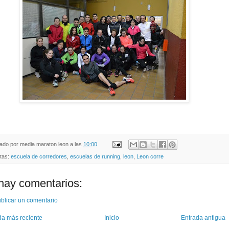
cado por
media maraton leon
a las
10:00
etas:
escuela de corredores
,
escuelas de running
,
leon
,
Leon corre
hay comentarios:
blicar un comentario
da más reciente
Inicio
Entrada antigua