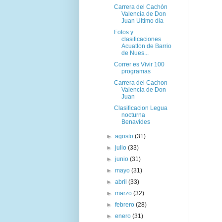
Carrera del Cachón
Valencia de Don
Juan Ultimo dia
Fotos y
clasificaciones
Acuatlon de Barrio
de Nues...
Correr es Vivir 100
programas
Carrera del Cachon
Valencia de Don
Juan
Clasificacion Legua
nocturna
Benavides
►
agosto
(31)
►
julio
(33)
►
junio
(31)
►
mayo
(31)
►
abril
(33)
►
marzo
(32)
►
febrero
(28)
►
enero
(31)