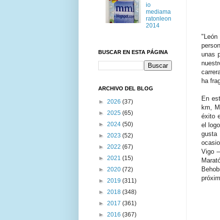
io
mediama
ratonleon
2014
"
León 
perso
BUSCAR EN ESTA PÁGINA
unas p
nuestr
carrer
ha fra
ARCHIVO DEL BLOG
En es
►
2026
(37)
km, Me
►
2025
(65)
éxito 
►
2024
(50)
el log
gusta
►
2023
(52)
ocasi
►
2022
(67)
Vigo –
►
2021
(15)
Marató
Behob
►
2020
(72)
próxim
►
2019
(311)
►
2018
(348)
►
2017
(361)
►
2016
(367)