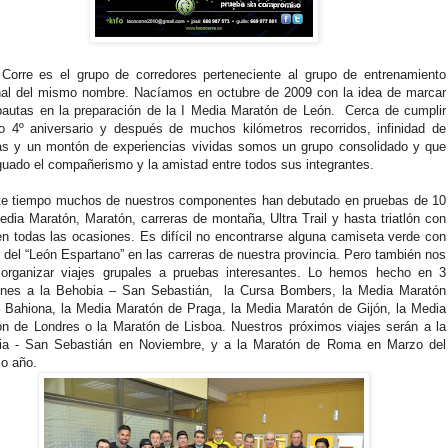
Corre es el grupo de corredores perteneciente al grupo de entrenamiento
nal del mismo nombre. Nacíamos en octubre de 2009 con la idea de marcar
autas en la preparación de la I Media Maratón de León.
Cerca de cumplir
o 4º aniversario y después de muchos kilómetros recorridos, infinidad de
as y un montón de experiencias vividas somos un grupo consolidado y que
guado el compañerismo y la amistad entre todos sus integrantes.
te tiempo muchos de nuestros componentes han debutado en pruebas de 10
dia Maratón, Maratón, carreras de montaña, Ultra Trail y hasta triatlón con
en todas las ocasiones. Es difícil no encontrarse alguna camiseta verde con
o del “León Espartano” en las carreras de nuestra provincia. Pero también nos
 organizar viajes grupales a pruebas interesantes. Lo hemos hecho en 3
ones a la Behobia – San Sebastián, la Cursa Bombers, la Media Maratón
 Bahiona, la Media Maratón de Praga, la Media Maratón de Gijón, la Media
n de Londres o la Maratón de Lisboa. Nuestros próximos viajes serán a la
ia - San Sebastián en Noviembre, y a la Maratón de Roma en Marzo del
o año.