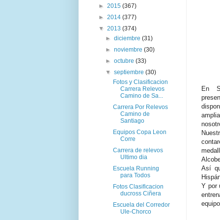
►
2015
(367)
►
2014
(377)
▼
2013
(374)
►
diciembre
(31)
►
noviembre
(30)
►
octubre
(33)
▼
septiembre
(30)
Fotos y Clasificacion
En S
Carrera Relevos
Camino de Sa...
presen
dispon
Carrera Por Relevos
Camino de
amplia
Santiago
nosotr
Equipos Copa Leon
Nuest
Corre
contar
Carrera de relevos
medal
Ultimo dia
Alcobe
Así q
Escuela Running
para Todos
Hispán
Y por 
Fotos Clasificacion
ducross Ciñera
entren
equipo
Escuela del Corredor
Ule-Chorco