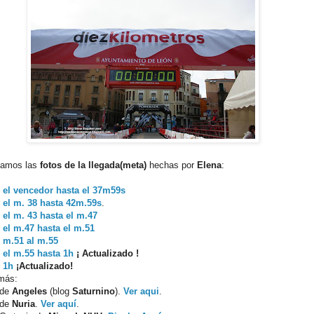
jamos las
fotos de la llegada(meta)
hechas por
Elena
:
 el vencedor hasta el 37m59s
 el m. 38 hasta 42m.59s
.
el m. 43 hasta el m.47
 el m.47 hasta el m.51
 m.51 al m.55
 el m.55 hasta 1h
¡ Actualizado !
 1h
¡Actualizado!
más:
 de
Angeles
(blog
Saturnino
).
Ver aqui
.
 de
Nuria
.
Ver aquí
.