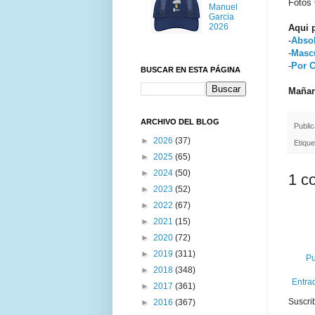
Fotos 
Manuel
Garcia
2026
Aqui p
-
Abso
-
Masc
-
Por C
BUSCAR EN ESTA PÁGINA
Mañan
ARCHIVO DEL BLOG
Publi
►
2026
(37)
Etiqu
►
2025
(65)
►
2024
(50)
1 c
►
2023
(52)
►
2022
(67)
►
2021
(15)
►
2020
(72)
►
2019
(311)
Pu
►
2018
(348)
Entra
►
2017
(361)
Suscri
►
2016
(367)