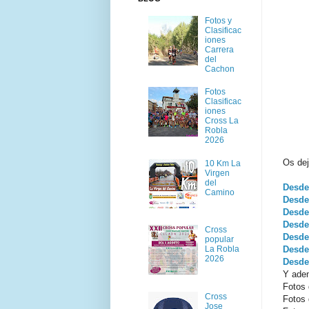
Fotos y
Clasificac
iones
Carrera
del
Cachon
Fotos
Clasificac
iones
Cross La
Robla
2026
Os de
10 Km La
Virgen
del
Desde
Camino
Desde
Desde 
Desde
Cross
Desde
popular
La Robla
Desde
2026
Desde
Y ade
Fotos
Cross
Fotos
Jose