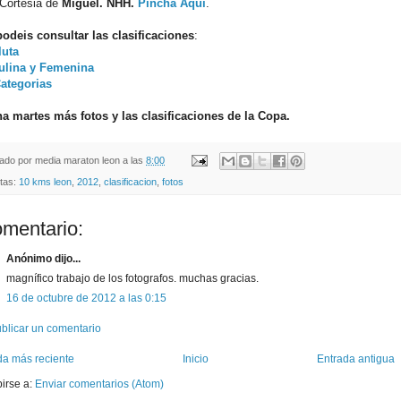
Cortesia de
Miguel. NHH.
Pincha Aquí
.
odeis consultar las clasificaciones
:
luta
ulina y Femenina
ategorias
a martes más fotos y las clasificaciones de la Copa.
cado por
media maraton leon
a las
8:00
etas:
10 kms leon
,
2012
,
clasificacion
,
fotos
omentario:
Anónimo dijo...
magnífico trabajo de los fotografos. muchas gracias.
16 de octubre de 2012 a las 0:15
blicar un comentario
da más reciente
Inicio
Entrada antigua
birse a:
Enviar comentarios (Atom)