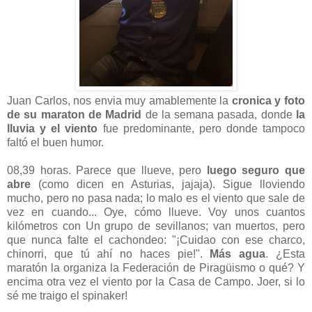
Juan Carlos, nos envia muy amablemente la
cronica y foto
de su maraton de Madrid
de la semana pasada, donde
la
lluvia y el viento
fue predominante, pero donde tampoco
faltó el buen humor.
08,39 horas. Parece que llueve, pero
luego seguro que
abre
(como dicen en Asturias, jajaja). Sigue lloviendo
mucho, pero no pasa nada; lo malo es el viento que sale de
vez en cuando... Oye, cómo llueve. Voy unos cuantos
kilómetros con Un grupo de sevillanos; van muertos, pero
que nunca falte el cachondeo: "¡Cuidao con ese charco,
chinorri, que tú ahí no haces pie!".
Más agua
. ¿Esta
maratón la organiza la Federación de Piragüismo o qué? Y
encima otra vez el viento por la Casa de Campo. Joer, si lo
sé me traigo el spinaker!